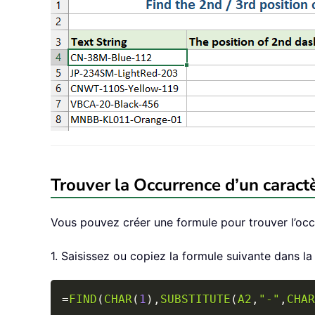
Trouver la Occurrence d’un caractè
Vous pouvez créer une formule pour trouver l’occ
1. Saisissez ou copiez la formule suivante dans la 
=
FIND
(
CHAR
(
1
)
,
SUBSTITUTE
(
A2
,
"-"
,
CHAR