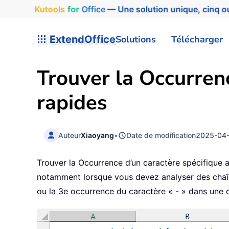
Kutools
for
Office
— Une solution unique, cinq ou
ExtendOffice
Solutions
Télécharger
Trouver la Occurren
rapides
Auteur
Xiaoyang
•
Date de modification
2025-04
Trouver la Occurrence d’un caractère spécifique a
notamment lorsque vous devez analyser des chaîne
ou la 3e occurrence du caractère « - » dans une 