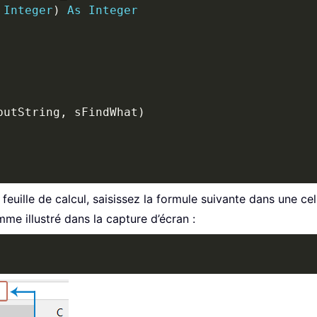
Integer
)
As
Integer
putString
,
 sFindWhat
)
feuille de calcul, saisissez la formule suivante dans une cel
mme illustré dans la capture d’écran :