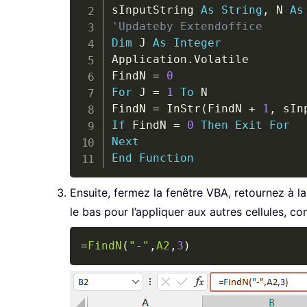
sInputString 
As
String
,
 N 
As
'Updateby Extendoffice
Dim
 J 
As
Integer
Application
.
Volatile

FindN 
=
0
For
 J 
=
1
To
 N

FindN 
=
 InStr
(
FindN 
+
1
,
 sIn
If
 FindN 
=
0
Then
Exit
For
Next
End
Function
Ensuite, fermez la fenêtre VBA, retournez à la 
le bas pour l’appliquer aux autres cellules, co
=
FindN
(
"-"
,
A2
,
3
)