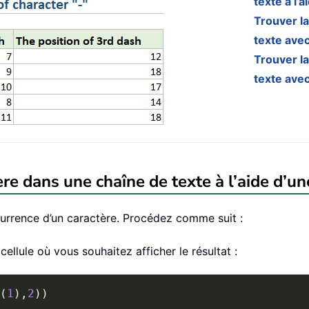
texte à l’
Trouver l
texte avec
Trouver l
texte ave
re dans une chaîne de texte à l’aide d’u
urrence d’un caractère. Procédez comme suit :
cellule où vous souhaitez afficher le résultat :
(
1
)
,
2
)
)