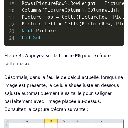
Rows
(
PictureRow
)
.
RowHeight 
=
 PictureH
Columns
(
PictureColumn
)
.
ColumnWidth 
=
 
Picture
.
Top 
=
 Cells
(
PictureRow
,
 Pictu
Picture
.
Left 
=
 Cells
(
PictureRow
,
 Pict
Next
End
Sub
Étape 3 : Appuyez sur la touche
F5
pour exécuter
cette macro.
Désormais, dans la feuille de calcul actuelle, lorsqu’une
image est présente, la cellule située juste en dessous
s’ajuste automatiquement à sa taille pour s’aligner
parfaitement avec l’image placée au-dessus.
Consultez la capture d’écran suivante :