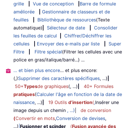
grille
|
Vue de conception
|
Barre de formule
améliorée
|
Gestionnaire de classeurs et de
feuilles
|
Bibliothèque de ressources
(Texte
automatique)
|
Sélecteur de date
|
Consolider
les feuilles de calcul
|
Chiffrer/Déchiffrer les
cellules
|
Envoyer des e-mails par liste
|
Super
Filtre
|
Filtre spécial
(Filtrer les cellules avec une
police en gras/italique/barré...) ...
… et bien plus encore
… et plus encore:
(,)
Supprimer des caractères spécifiques
, ...)
|
50+
Types
de graphiques
(, ...)
|
40+ Formules
pratiques
(
Calculer l'âge en fonction de la date de
naissance
, ...)
|
19 Outils
d’insertion
(
,
Insérer une
image depuis un chemin
, ...)
|
de conversion
(
Convertir en mots
,
Conversion de devises
,
...)
|
Fusionner et scinder
(
Fusion avancée des