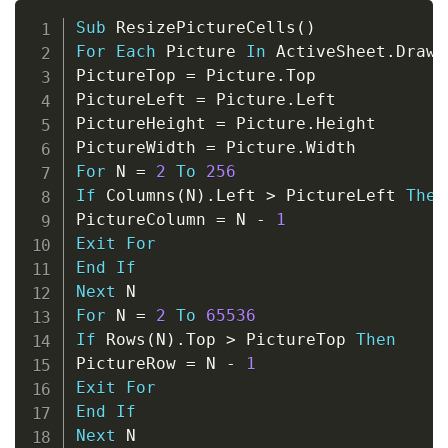
Copy
Sub
 ResizePictureCells
(
)
For
Each
 Picture 
In
 ActiveSheet
.
Drawi
PictureTop 
=
 Picture
.
Top

PictureLeft 
=
 Picture
.
Left

PictureHeight 
=
 Picture
.
Height

PictureWidth 
=
 Picture
.
For
 N 
=
2
To
256
If
 Columns
(
N
)
.
Left 
>
 PictureLeft 
Then
PictureColumn 
=
 N 
-
1
Exit
For
End
If
Next
For
 N 
=
2
To
65536
If
 Rows
(
N
)
.
Top 
>
 PictureTop 
Then
PictureRow 
=
 N 
-
1
Exit
For
End
If
Next
 N
