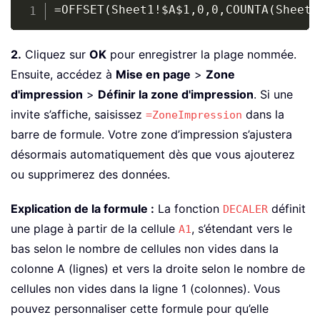
Copy
=OFFSET(Sheet1!$A$1,0,0,COUNTA(Sheet1
2.
Cliquez sur
OK
pour enregistrer la plage nommée.
Ensuite, accédez à
Mise en page
>
Zone
d'impression
>
Définir la zone d'impression
. Si une
invite s’affiche, saisissez
dans la
=ZoneImpression
barre de formule. Votre zone d’impression s’ajustera
désormais automatiquement dès que vous ajouterez
ou supprimerez des données.
Explication de la formule :
La fonction
définit
DECALER
une plage à partir de la cellule
, s’étendant vers le
A1
bas selon le nombre de cellules non vides dans la
colonne A (lignes) et vers la droite selon le nombre de
cellules non vides dans la ligne 1 (colonnes). Vous
pouvez personnaliser cette formule pour qu’elle