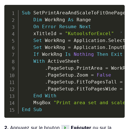
Copy
Sub
 SetPrintAreaAndScaleToFitOnePage
(
Dim
 WorkRng 
As
 Range

On
Error
Resume
Next
    xTitleId 
=
"KutoolsforExcel"
' D
Set
 WorkRng 
=
 Application
.
Selectio
Set
 WorkRng 
=
 Application
.
InputBo
If
 WorkRng 
Is
Nothing
Then
Exit
S
With
 ActiveSheet

.
PageSetup
.
PrintArea 
=
 WorkRn
.
PageSetup
.
Zoom 
=
False
.
PageSetup
.
FitToPagesTall 
=
1
.
PageSetup
.
FitToPagesWide 
=
1
End
With
    MsgBox 
"Print area set and scaled
End
Sub
2.
Appuyez sur le bouton
Exécuter
ou sur la