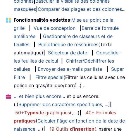
colonnes
|
Basculer la visibilité des colonnes
masquées
|
Comparer des plages et des colonnes
...
Fonctionnalités vedettes
:
Mise au point de la
grille
|
Vue de conception
|
Barre de formule
améliorée
|
Gestionnaire de classeurs et de
feuilles
|
Bibliothèque de ressources
(Texte
automatique)
|
Sélecteur de date
|
Consolider
les feuilles de calcul
|
Chiffrer/Déchiffrer les
cellules
|
Envoyer des e-mails par liste
|
Super
Filtre
|
Filtre spécial
(Filtrer les cellules avec une
police en gras/italique/barré...) ...
… et bien plus encore
… et plus encore:
(,)
Supprimer des caractères spécifiques
, ...)
|
50+
Types
de graphiques
(, ...)
|
40+ Formules
pratiques
(
Calculer l'âge en fonction de la date de
naissance
, ...)
|
19 Outils
d’insertion
(
,
Insérer une