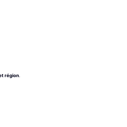
et région
.