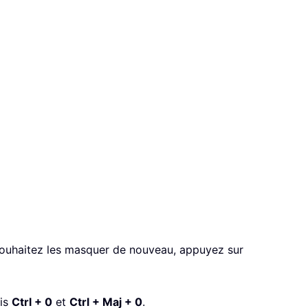
souhaitez les masquer de nouveau, appuyez sur
cis
Ctrl + 0
et
Ctrl + Maj + 0
.