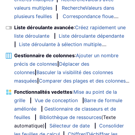
valeurs multiples
|
RechercheValeurs dans
plusieurs feuilles
|
Correspondance floue
....
Liste déroulante avancée
:
Créez rapidement une
liste déroulante
|
Liste déroulante dépendante
|
Liste déroulante à sélection multiple
....
Gestionnaire de colonnes
:
Ajouter un nombre
précis de colonnes
|
Déplacer des
colonnes
|
Basculer la visibilité des colonnes
masquées
|
Comparer des plages et des colonnes
...
Fonctionnalités vedettes
:
Mise au point de la
grille
|
Vue de conception
|
Barre de formule
améliorée
|
Gestionnaire de classeurs et de
feuilles
|
Bibliothèque de ressources
(Texte
automatique)
|
Sélecteur de date
|
Consolider
les feuilles de calcul
|
Chiffrer/Déchiffrer les