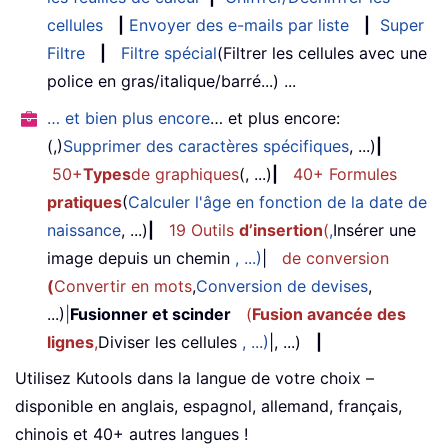
cellules
|
Envoyer des e-mails par liste
|
Super
Filtre
|
Filtre spécial
(Filtrer les cellules avec une
police en gras/italique/barré...) ...
… et bien plus encore
… et plus encore:
(,)
Supprimer des caractères spécifiques
, ...)
|
50+
Types
de graphiques
(, ...)
|
40+ Formules
pratiques
(
Calculer l'âge en fonction de la date de
naissance
, ...)
|
19 Outils
d’insertion
(
,
Insérer une
image depuis un chemin
, ...)
|
de conversion
(
Convertir en mots
,
Conversion de devises
,
...)
|
Fusionner et scinder
(
Fusion avancée des
lignes
,
Diviser les cellules
, ...)
|, ...)
|
Utilisez Kutools dans la langue de votre choix –
disponible en anglais, espagnol, allemand, français,
chinois et 40+ autres langues !