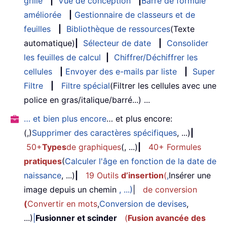
grille
|
Vue de conception
|
Barre de formule
améliorée
|
Gestionnaire de classeurs et de
feuilles
|
Bibliothèque de ressources
(Texte
automatique)
|
Sélecteur de date
|
Consolider
les feuilles de calcul
|
Chiffrer/Déchiffrer les
cellules
|
Envoyer des e-mails par liste
|
Super
Filtre
|
Filtre spécial
(Filtrer les cellules avec une
police en gras/italique/barré...) ...
… et bien plus encore
… et plus encore:
(,)
Supprimer des caractères spécifiques
, ...)
|
50+
Types
de graphiques
(, ...)
|
40+ Formules
pratiques
(
Calculer l'âge en fonction de la date de
naissance
, ...)
|
19 Outils
d’insertion
(
,
Insérer une
image depuis un chemin
, ...)
|
de conversion
(
Convertir en mots
,
Conversion de devises
,
...)
|
Fusionner et scinder
(
Fusion avancée des