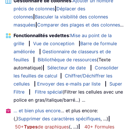
Gestionnaire de colonnes
:
Ajouter un nombre
précis de colonnes
|
Déplacer des
colonnes
|
Basculer la visibilité des colonnes
masquées
|
Comparer des plages et des colonnes
...
Fonctionnalités vedettes
:
Mise au point de la
grille
|
Vue de conception
|
Barre de formule
améliorée
|
Gestionnaire de classeurs et de
feuilles
|
Bibliothèque de ressources
(Texte
automatique)
|
Sélecteur de date
|
Consolider
les feuilles de calcul
|
Chiffrer/Déchiffrer les
cellules
|
Envoyer des e-mails par liste
|
Super
Filtre
|
Filtre spécial
(Filtrer les cellules avec une
police en gras/italique/barré...) ...
… et bien plus encore
… et plus encore:
(,)
Supprimer des caractères spécifiques
, ...)
|
50+
Types
de graphiques
(, ...)
|
40+ Formules