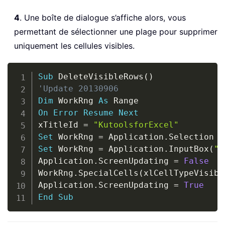
4
. Une boîte de dialogue s’affiche alors, vous
permettant de sélectionner une plage pour supprimer
uniquement les cellules visibles.
Copy
Sub
 DeleteVisibleRows
(
)
'Update 20130906
Dim
 WorkRng 
As
On
Error
Resume
Next
xTitleId 
=
"KutoolsforExcel"
Set
 WorkRng 
=
 Application
.
Set
 WorkRng 
=
 Application
.
InputBox
(
"R
Application
.
ScreenUpdating 
=
False
WorkRng
.
SpecialCells
(
xlCellTypeVisibl
Application
.
ScreenUpdating 
=
True
End
Sub