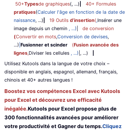
50+
Types
de graphiques
(, ...)
|
40+ Formules
pratiques
(
Calculer l'âge en fonction de la date de
naissance
, ...)
|
19 Outils
d’insertion
(
,
Insérer une
image depuis un chemin
, ...)
|
de conversion
(
Convertir en mots
,
Conversion de devises
,
...)
|
Fusionner et scinder
(
Fusion avancée des
lignes
,
Diviser les cellules
, ...)
|, ...)
|
Utilisez Kutools dans la langue de votre choix –
disponible en anglais, espagnol, allemand, français,
chinois et 40+ autres langues !
Boostez vos compétences Excel avec Kutools
pour Excel et découvrez une efficacité
inégalée.
Kutools pour Excel propose plus de
300 fonctionnalités avancées pour améliorer
votre productivité et Gagner du temps.
Cliquez