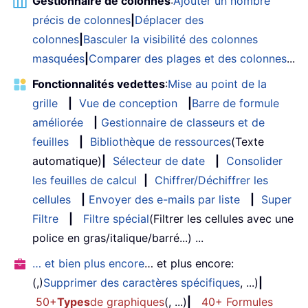
Gestionnaire de colonnes
:
Ajouter un nombre
précis de colonnes
|
Déplacer des
colonnes
|
Basculer la visibilité des colonnes
masquées
|
Comparer des plages et des colonnes
...
Fonctionnalités vedettes
:
Mise au point de la
grille
|
Vue de conception
|
Barre de formule
améliorée
|
Gestionnaire de classeurs et de
feuilles
|
Bibliothèque de ressources
(Texte
automatique)
|
Sélecteur de date
|
Consolider
les feuilles de calcul
|
Chiffrer/Déchiffrer les
cellules
|
Envoyer des e-mails par liste
|
Super
Filtre
|
Filtre spécial
(Filtrer les cellules avec une
police en gras/italique/barré...) ...
… et bien plus encore
… et plus encore:
(,)
Supprimer des caractères spécifiques
, ...)
|
50+
Types
de graphiques
(, ...)
|
40+ Formules