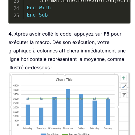
.
Format
.
Line
.
ForeColor
.
ObjectTh
End
With
End
Sub
4
. Après avoir collé le code, appuyez sur
F5
pour
exécuter la macro. Dès son exécution, votre
graphique à colonnes affichera immédiatement une
ligne horizontale représentant la moyenne, comme
illustré ci-dessous :