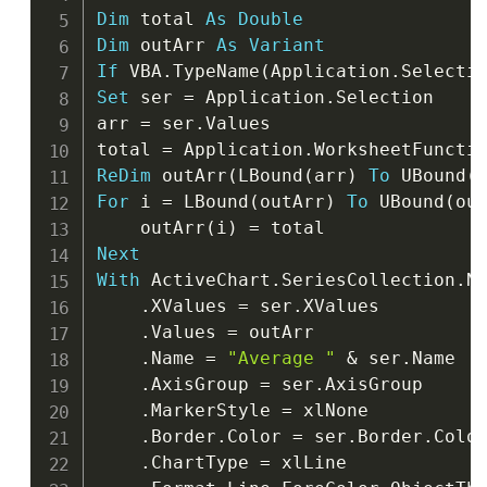
Dim
 total 
As
Double
Dim
 outArr 
As
Variant
If
 VBA
.
TypeName
(
Application
.
Selecti
Set
 ser 
=
 Application
.
Selection

arr 
=
 ser
.
Values

total 
=
 Application
.
WorksheetFuncti
ReDim
 outArr
(
LBound
(
arr
)
To
 UBound
(
For
 i 
=
 LBound
(
outArr
)
To
 UBound
(
ou
    outArr
(
i
)
=
Next
With
 ActiveChart
.
SeriesCollection
.
Ne
.
XValues 
=
 ser
.
XValues

.
Values 
=
 outArr

.
Name 
=
"Average "
&
 ser
.
Name

.
AxisGroup 
=
 ser
.
AxisGroup

.
MarkerStyle 
=
 xlNone

.
Border
.
Color 
=
 ser
.
Border
.
Color
.
ChartType 
=
 xlLine
