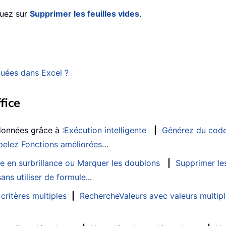
quez sur
Supprimer les feuilles vides
.
uées dans Excel ?
fice
données grâce à :
Exécution intelligente
|
Générez du cod
elez Fonctions améliorées
…
e en surbrillance ou Marquer les doublons
|
Supprimer les
ans utiliser de formule
...
critères multiples
|
RechercheValeurs avec valeurs multip