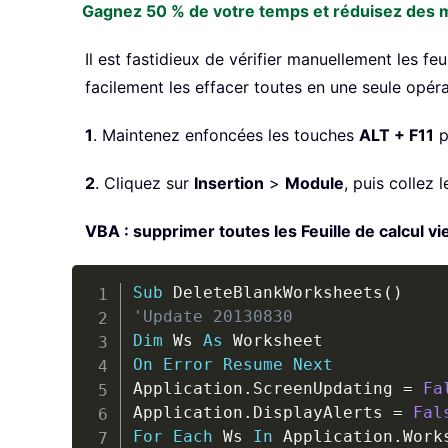
Gagnez 50 % de votre temps et réduisez des mil
Il est fastidieux de vérifier manuellement les f
facilement les effacer toutes en une seule opéra
1
. Maintenez enfoncées les touches
ALT + F11
p
2
. Cliquez sur
Insertion
>
Module
, puis collez
VBA : supprimer toutes les Feuille de calcul vi
Sub
 DeleteBlankWorksheets
(
)
'Update 20130830
Dim
 Ws 
As
On
Error
Resume
Next
Application
.
ScreenUpdating 
=
Fa
Application
.
DisplayAlerts 
=
Fal
For
Each
 Ws 
In
 Application
.
Work