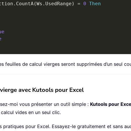
ction
.
CountA
(
Ws
.
UsedRange
)
=
0
Then
ue
e
les feuilles de calcul vierges seront supprimées d’un seul co
 vierge avec Kutools pour Excel
issez-moi vous présenter un outil simple :
Kutools pour Exce
calcul vides en un seul clic.
 pratiques pour Excel. Essayez-le gratuitement et sans auc