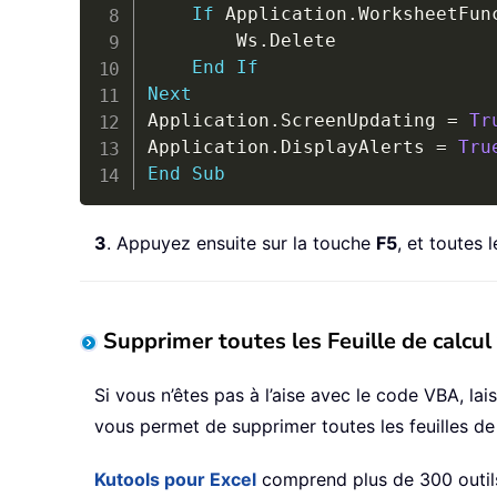
If
 Application
.
WorksheetFun
        Ws
.
Delete

End
If
Next
Application
.
ScreenUpdating 
=
Tr
Application
.
DisplayAlerts 
=
Tru
End
Sub
3
. Appuyez ensuite sur la touche
F5
, et toutes 
Supprimer toutes les Feuille de calcul
Si vous n’êtes pas à l’aise avec le code VBA, la
vous permet de supprimer toutes les feuilles de 
Kutools pour Excel
comprend plus de 300 outils