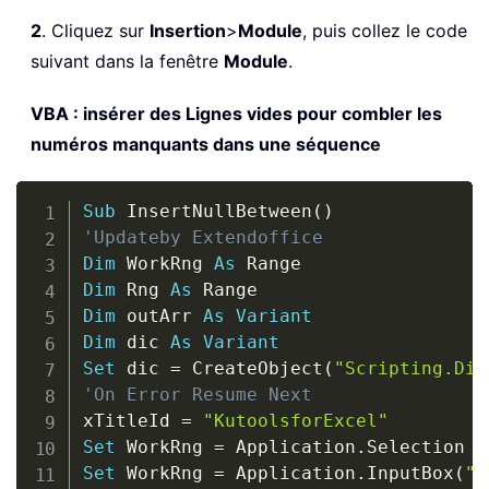
2
. Cliquez sur
Insertion
>
Module
, puis collez le code
suivant dans la fenêtre
Module
.
VBA : insérer des Lignes vides pour combler les
numéros manquants dans une séquence
Copy
Sub
 InsertNullBetween
(
)
'Updateby Extendoffice
Dim
 WorkRng 
As
Dim
 Rng 
As
Dim
 outArr 
As
Variant
Dim
 dic 
As
Variant
Set
 dic 
=
 CreateObject
(
"Scripting.Dic
'On Error Resume Next
xTitleId 
=
"KutoolsforExcel"
Set
 WorkRng 
=
 Application
.
Set
 WorkRng 
=
 Application
.
InputBox
(
"R