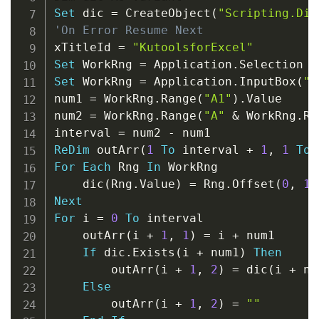
Set
 dic 
=
 CreateObject
(
"Scripting.Dic
'On Error Resume Next
xTitleId 
=
"KutoolsforExcel"
Set
 WorkRng 
=
 Application
.
Set
 WorkRng 
=
 Application
.
InputBox
(
"R
num1 
=
 WorkRng
.
Range
(
"A1"
)
.
Value

num2 
=
 WorkRng
.
Range
(
"A"
&
 WorkRng
.
Ro
interval 
=
 num2 
-
ReDim
 outArr
(
1
To
 interval 
+
1
,
1
To
For
Each
 Rng 
In
 WorkRng

    dic
(
Rng
.
Value
)
=
 Rng
.
Offset
(
0
,
1
)
Next
For
 i 
=
0
To
 interval

    outArr
(
i 
+
1
,
1
)
=
 i 
+
 num1

If
 dic
.
Exists
(
i 
+
 num1
)
Then
        outArr
(
i 
+
1
,
2
)
=
 dic
(
i 
+
 nu
Else
        outArr
(
i 
+
1
,
2
)
=
""