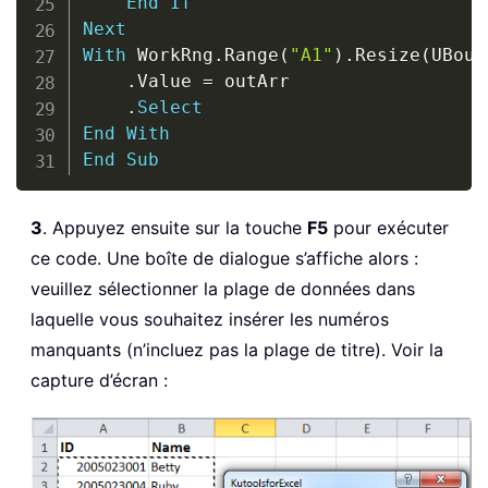
End
If
Next
With
 WorkRng
.
Range
(
"A1"
)
.
Resize
(
UBoun
.
Value 
=
 outArr

.
Select
End
With
End
Sub
3
. Appuyez ensuite sur la touche
F5
pour exécuter
ce code. Une boîte de dialogue s’affiche alors :
veuillez sélectionner la plage de données dans
laquelle vous souhaitez insérer les numéros
manquants (n’incluez pas la plage de titre). Voir la
capture d’écran :