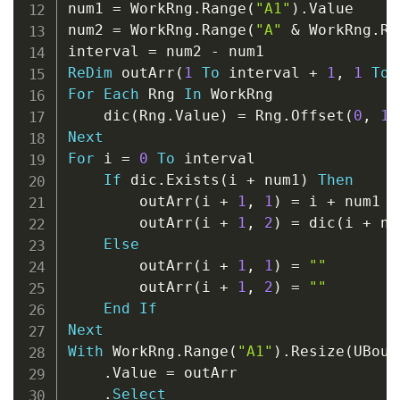
num1 
=
 WorkRng
.
Range
(
"A1"
)
.
Value

num2 
=
 WorkRng
.
Range
(
"A"
&
 WorkRng
.
Ro
interval 
=
 num2 
-
ReDim
 outArr
(
1
To
 interval 
+
1
,
1
To
For
Each
 Rng 
In
 WorkRng

    dic
(
Rng
.
Value
)
=
 Rng
.
Offset
(
0
,
1
)
Next
For
 i 
=
0
To
 interval

If
 dic
.
Exists
(
i 
+
 num1
)
Then
        outArr
(
i 
+
1
,
1
)
=
 i 
+
 num1

        outArr
(
i 
+
1
,
2
)
=
 dic
(
i 
+
 nu
Else
        outArr
(
i 
+
1
,
1
)
=
""
        outArr
(
i 
+
1
,
2
)
=
""
End
If
Next
With
 WorkRng
.
Range
(
"A1"
)
.
Resize
(
UBoun
.
Value 
=
 outArr

.
Select