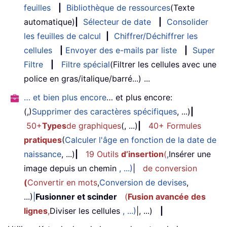
feuilles
|
Bibliothèque de ressources
(Texte
automatique)
|
Sélecteur de date
|
Consolider
les feuilles de calcul
|
Chiffrer/Déchiffrer les
cellules
|
Envoyer des e-mails par liste
|
Super
Filtre
|
Filtre spécial
(Filtrer les cellules avec une
police en gras/italique/barré...) ...
… et bien plus encore
… et plus encore:
(,)
Supprimer des caractères spécifiques
, ...)
|
50+
Types
de graphiques
(, ...)
|
40+ Formules
pratiques
(
Calculer l'âge en fonction de la date de
naissance
, ...)
|
19 Outils
d’insertion
(
,
Insérer une
image depuis un chemin
, ...)
|
de conversion
(
Convertir en mots
,
Conversion de devises
,
...)
|
Fusionner et scinder
(
Fusion avancée des
lignes
,
Diviser les cellules
, ...)
|, ...)
|