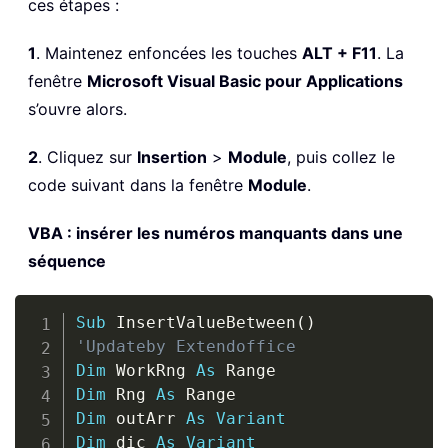
ces étapes :
1
. Maintenez enfoncées les touches
ALT + F11
. La
fenêtre
Microsoft Visual Basic pour Applications
s’ouvre alors.
2
. Cliquez sur
Insertion
>
Module
, puis collez le
code suivant dans la fenêtre
Module
.
VBA : insérer les numéros manquants dans une
séquence
Copy
Sub
 InsertValueBetween
(
)
'Updateby Extendoffice
Dim
 WorkRng 
As
Dim
 Rng 
As
Dim
 outArr 
As
Variant
Dim
 dic 
As
Variant