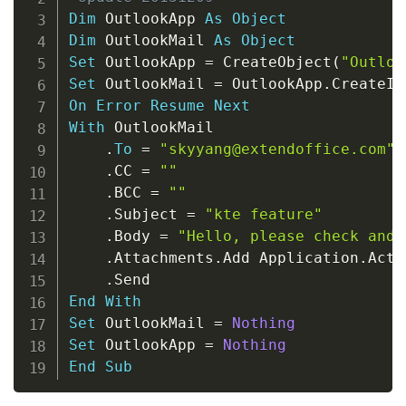
Dim
 OutlookApp 
As
Object
Dim
 OutlookMail 
As
Object
Set
 OutlookApp 
=
 CreateObject
(
"Outloo
Set
 OutlookMail 
=
 OutlookApp
.
CreateIt
On
Error
Resume
Next
With
 OutlookMail

.
To
=
"skyyang@extendoffice.com"
.
CC 
=
""
.
BCC 
=
""
.
Subject 
=
"kte feature"
.
Body 
=
"Hello, please check and 
.
Attachments
.
Add Application
.
Acti
.
End
With
Set
 OutlookMail 
=
Nothing
Set
 OutlookApp 
=
Nothing
End
Sub