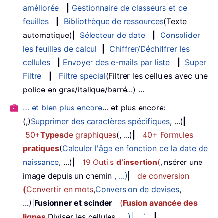
améliorée
|
Gestionnaire de classeurs et de
feuilles
|
Bibliothèque de ressources
(Texte
automatique)
|
Sélecteur de date
|
Consolider
les feuilles de calcul
|
Chiffrer/Déchiffrer les
cellules
|
Envoyer des e-mails par liste
|
Super
Filtre
|
Filtre spécial
(Filtrer les cellules avec une
police en gras/italique/barré...) ...
… et bien plus encore
… et plus encore:
(,)
Supprimer des caractères spécifiques
, ...)
|
50+
Types
de graphiques
(, ...)
|
40+ Formules
pratiques
(
Calculer l'âge en fonction de la date de
naissance
, ...)
|
19 Outils
d’insertion
(
,
Insérer une
image depuis un chemin
, ...)
|
de conversion
(
Convertir en mots
,
Conversion de devises
,
...)
|
Fusionner et scinder
(
Fusion avancée des
lignes
,
Diviser les cellules
, ...)
|, ...)
|