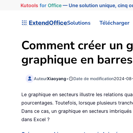
Kutools
for
Office
— Une solution unique, cinq ou
ExtendOffice
Solutions
Télécharger
Comment créer un g
graphique en barres
Auteur
Xiaoyang
•
Date de modification
2024-08
Le graphique en secteurs illustre les relations quan
pourcentages. Toutefois, lorsque plusieurs tranche
Dans ce cas, un graphique en secteurs imbriqués 
dans Excel ?