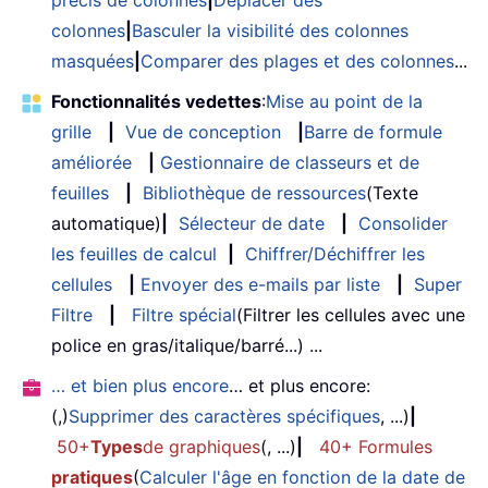
précis de colonnes
|
Déplacer des
colonnes
|
Basculer la visibilité des colonnes
masquées
|
Comparer des plages et des colonnes
...
Fonctionnalités vedettes
:
Mise au point de la
grille
|
Vue de conception
|
Barre de formule
améliorée
|
Gestionnaire de classeurs et de
feuilles
|
Bibliothèque de ressources
(Texte
automatique)
|
Sélecteur de date
|
Consolider
les feuilles de calcul
|
Chiffrer/Déchiffrer les
cellules
|
Envoyer des e-mails par liste
|
Super
Filtre
|
Filtre spécial
(Filtrer les cellules avec une
police en gras/italique/barré...) ...
… et bien plus encore
… et plus encore:
(,)
Supprimer des caractères spécifiques
, ...)
|
50+
Types
de graphiques
(, ...)
|
40+ Formules
pratiques
(
Calculer l'âge en fonction de la date de