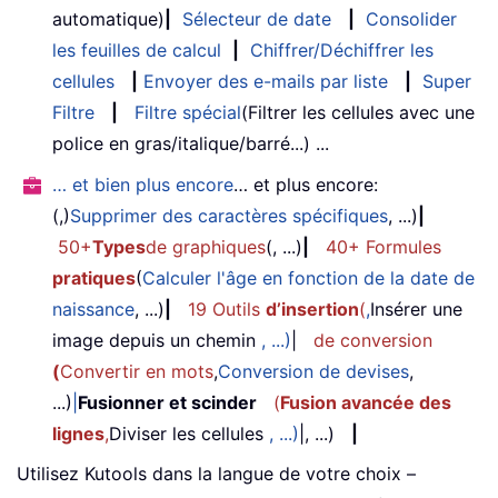
automatique)
|
Sélecteur de date
|
Consolider
les feuilles de calcul
|
Chiffrer/Déchiffrer les
cellules
|
Envoyer des e-mails par liste
|
Super
Filtre
|
Filtre spécial
(Filtrer les cellules avec une
police en gras/italique/barré...) ...
… et bien plus encore
… et plus encore:
(,)
Supprimer des caractères spécifiques
, ...)
|
50+
Types
de graphiques
(, ...)
|
40+ Formules
pratiques
(
Calculer l'âge en fonction de la date de
naissance
, ...)
|
19 Outils
d’insertion
(
,
Insérer une
image depuis un chemin
, ...)
|
de conversion
(
Convertir en mots
,
Conversion de devises
,
...)
|
Fusionner et scinder
(
Fusion avancée des
lignes
,
Diviser les cellules
, ...)
|, ...)
|
Utilisez Kutools dans la langue de votre choix –