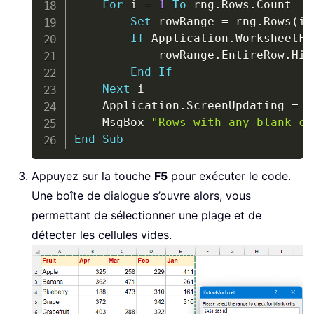
For
 i 
=
1
To
 rng
.
Rows
.
Count

Set
 rowRange 
=
 rng
.
Rows
(
i
)
If
 Application
.
WorksheetFu
            rowRange
.
EntireRow
.
Hid
End
If
Next
 i

    Application
.
ScreenUpdating 
=
T
    MsgBox 
"Rows with any blank ce
End
Sub
Appuyez sur la touche
F5
pour exécuter le code.
Une boîte de dialogue s’ouvre alors, vous
permettant de sélectionner une plage et de
détecter les cellules vides.