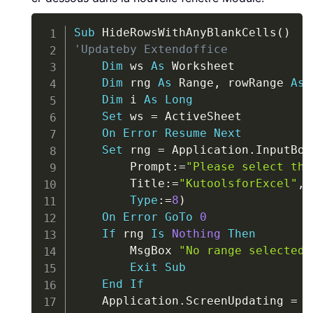
Copy
Sub
 HideRowsWithAnyBlankCells
(
)
'Updateby Extendoffice
Dim
 ws 
As
 Worksheet

Dim
 rng 
As
 Range
,
 rowRange 
As
 
Dim
 i 
As
Long
Set
 ws 
=
 ActiveSheet

On
Error
Resume
Next
Set
 rng 
=
 Application
.
InputBox
        Prompt
:
=
"Please select the
        Title
:
=
"KutoolsforExcel"
,
Type
:
=
8
)
On
Error
GoTo
0
If
 rng 
Is
Nothing
Then
        MsgBox 
"No range selected.
Exit
Sub
End
If
    Application
.
ScreenUpdating 
=
F