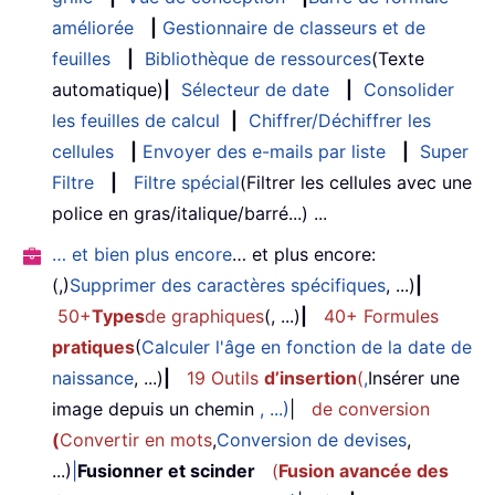
améliorée
|
Gestionnaire de classeurs et de
feuilles
|
Bibliothèque de ressources
(Texte
automatique)
|
Sélecteur de date
|
Consolider
les feuilles de calcul
|
Chiffrer/Déchiffrer les
cellules
|
Envoyer des e-mails par liste
|
Super
Filtre
|
Filtre spécial
(Filtrer les cellules avec une
police en gras/italique/barré...) ...
… et bien plus encore
… et plus encore:
(,)
Supprimer des caractères spécifiques
, ...)
|
50+
Types
de graphiques
(, ...)
|
40+ Formules
pratiques
(
Calculer l'âge en fonction de la date de
naissance
, ...)
|
19 Outils
d’insertion
(
,
Insérer une
image depuis un chemin
, ...)
|
de conversion
(
Convertir en mots
,
Conversion de devises
,
...)
|
Fusionner et scinder
(
Fusion avancée des