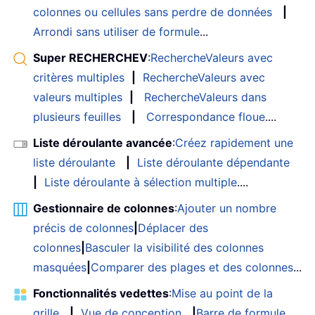
colonnes ou cellules sans perdre de données
|
Arrondi sans utiliser de formule
...
Super RECHERCHEV
:
RechercheValeurs avec
critères multiples
|
RechercheValeurs avec
valeurs multiples
|
RechercheValeurs dans
plusieurs feuilles
|
Correspondance floue
....
Liste déroulante avancée
:
Créez rapidement une
liste déroulante
|
Liste déroulante dépendante
|
Liste déroulante à sélection multiple
....
Gestionnaire de colonnes
:
Ajouter un nombre
précis de colonnes
|
Déplacer des
colonnes
|
Basculer la visibilité des colonnes
masquées
|
Comparer des plages et des colonnes
...
Fonctionnalités vedettes
:
Mise au point de la
grille
|
Vue de conception
|
Barre de formule