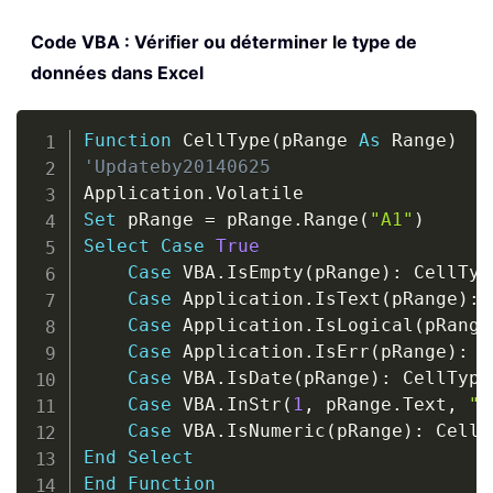
Code VBA : Vérifier ou déterminer le type de
données dans Excel
Copy
Function
 CellType
(
pRange 
As
 Range
)
'Updateby20140625
Application
.
Set
 pRange 
=
 pRange
.
Range
(
"A1"
)
Select
Case
True
Case
 VBA
.
IsEmpty
(
pRange
)
:
 CellTyp
Case
 Application
.
IsText
(
pRange
)
:
 
Case
 Application
.
IsLogical
(
pRange
Case
 Application
.
IsErr
(
pRange
)
:
 C
Case
 VBA
.
IsDate
(
pRange
)
:
 CellType
Case
 VBA
.
InStr
(
1
,
 pRange
.
Text
,
":
Case
 VBA
.
IsNumeric
(
pRange
)
:
 CellT
End
Select
End
Function