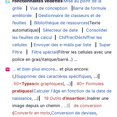
Fonctionnalités vedettes
:
Mise au point de la
grille
|
Vue de conception
|
Barre de formule
améliorée
|
Gestionnaire de classeurs et de
feuilles
|
Bibliothèque de ressources
(Texte
automatique)
|
Sélecteur de date
|
Consolider
les feuilles de calcul
|
Chiffrer/Déchiffrer les
cellules
|
Envoyer des e-mails par liste
|
Super
Filtre
|
Filtre spécial
(Filtrer les cellules avec une
police en gras/italique/barré...) ...
… et bien plus encore
… et plus encore:
(,)
Supprimer des caractères spécifiques
, ...)
|
50+
Types
de graphiques
(, ...)
|
40+ Formules
pratiques
(
Calculer l'âge en fonction de la date de
naissance
, ...)
|
19 Outils
d’insertion
(
,
Insérer une
image depuis un chemin
, ...)
|
de conversion
(
Convertir en mots
,
Conversion de devises
,