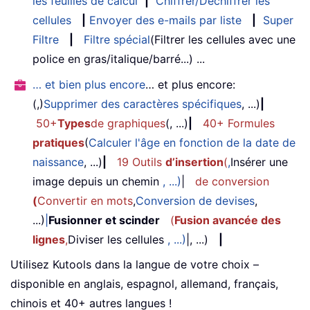
les feuilles de calcul
|
Chiffrer/Déchiffrer les
cellules
|
Envoyer des e-mails par liste
|
Super
Filtre
|
Filtre spécial
(Filtrer les cellules avec une
police en gras/italique/barré...) ...
… et bien plus encore
… et plus encore:
(,)
Supprimer des caractères spécifiques
, ...)
|
50+
Types
de graphiques
(, ...)
|
40+ Formules
pratiques
(
Calculer l'âge en fonction de la date de
naissance
, ...)
|
19 Outils
d’insertion
(
,
Insérer une
image depuis un chemin
, ...)
|
de conversion
(
Convertir en mots
,
Conversion de devises
,
...)
|
Fusionner et scinder
(
Fusion avancée des
lignes
,
Diviser les cellules
, ...)
|, ...)
|
Utilisez Kutools dans la langue de votre choix –
disponible en anglais, espagnol, allemand, français,
chinois et 40+ autres langues !