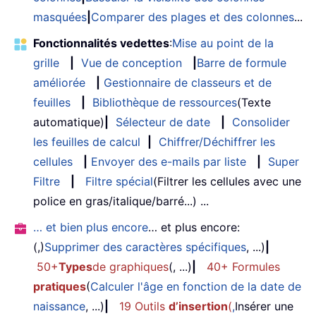
masquées
|
Comparer des plages et des colonnes
...
Fonctionnalités vedettes
:
Mise au point de la
grille
|
Vue de conception
|
Barre de formule
améliorée
|
Gestionnaire de classeurs et de
feuilles
|
Bibliothèque de ressources
(Texte
automatique)
|
Sélecteur de date
|
Consolider
les feuilles de calcul
|
Chiffrer/Déchiffrer les
cellules
|
Envoyer des e-mails par liste
|
Super
Filtre
|
Filtre spécial
(Filtrer les cellules avec une
police en gras/italique/barré...) ...
… et bien plus encore
… et plus encore:
(,)
Supprimer des caractères spécifiques
, ...)
|
50+
Types
de graphiques
(, ...)
|
40+ Formules
pratiques
(
Calculer l'âge en fonction de la date de
naissance
, ...)
|
19 Outils
d’insertion
(
,
Insérer une