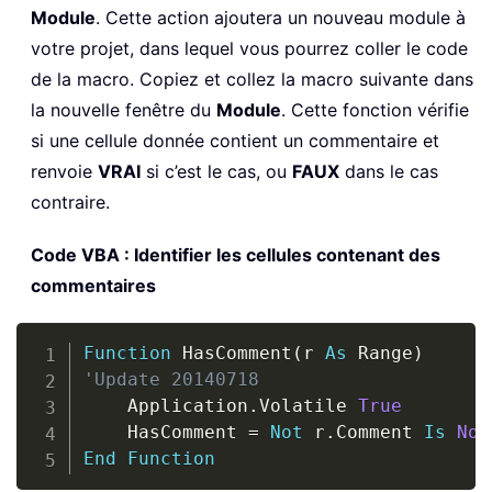
Module
. Cette action ajoutera un nouveau module à
votre projet, dans lequel vous pourrez coller le code
de la macro. Copiez et collez la macro suivante dans
la nouvelle fenêtre du
Module
. Cette fonction vérifie
si une cellule donnée contient un commentaire et
renvoie
VRAI
si c’est le cas, ou
FAUX
dans le cas
contraire.
Code VBA : Identifier les cellules contenant des
commentaires
Copy
Function
 HasComment
(
r 
As
 Range
)
'Update 20140718
    Application
.
Volatile 
True
    HasComment 
=
Not
 r
.
Comment 
Is
Not
End
Function