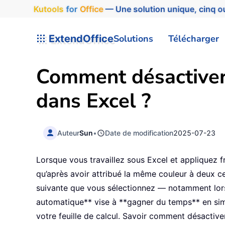
Kutools
for
Office
— Une solution unique, cinq ou
ExtendOffice
Solutions
Télécharger
Comment désactiver
dans Excel ?
Auteur
Sun
•
Date de modification
2025-07-23
Lorsque vous travaillez sous Excel et appliquez
qu’après avoir attribué la même couleur à deux ce
suivante que vous sélectionnez — notamment lors
automatique** vise à **gagner du temps** en simp
votre feuille de calcul. Savoir comment désactive