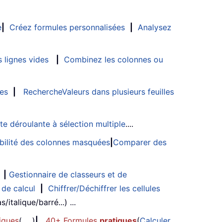
e
|
Créez formules personnalisées
|
Analysez
 lignes vides
|
Combinez les colonnes ou
les
|
RechercheValeurs dans plusieurs feuilles
ste déroulante à sélection multiple
....
sibilité des colonnes masquées
|
Comparer des
|
Gestionnaire de classeurs et de
 de calcul
|
Chiffrer/Déchiffrer les cellules
/italique/barré...) ...
iques
(, ...)
|
40+ Formules
pratiques
(
Calculer