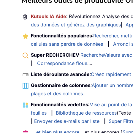
Meilleurs outils de productivité Of
🤖
Kutools IA Aide
: Révolutionnez Analyse des 
des données et générez des graphiques
|
App
Fonctionnalités populaires
:
Rechercher, mettr
cellules sans perdre de données
|
Arrondi s
Super RECHERCHEV
:
RechercheValeurs avec 
|
Correspondance floue
....
Liste déroulante avancée
:
Créez rapidement u
Gestionnaire de colonnes
:
Ajouter un nombre
plages et des colonnes
...
Fonctionnalités vedettes
:
Mise au point de la 
feuilles
|
Bibliothèque de ressources
(Texte
|
Envoyer des e-mails par liste
|
Super Filtr
… et bien plus encore
… et plus encore:(,)
Supp