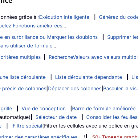
fice
données grâce à :
Exécution intelligente
|
Générez du cod
elez Fonctions améliorées
…
e en surbrillance ou Marquer les doublons
|
Supprimer les
ans utiliser de formule
...
critères multiples
|
RechercheValeurs avec valeurs multip
ne liste déroulante
|
Liste déroulante dépendante
|
Li
 précis de colonnes
|
Déplacer des colonnes
|
Basculer la vi
grille
|
Vue de conception
|
Barre de formule améliorée
 automatique)
|
Sélecteur de date
|
Consolider les feuilles
e
|
Filtre spécial
(Filtrer les cellules avec une police en gras
rimer des caractères spécifiques
, ...)
|
50+
Types
de graph