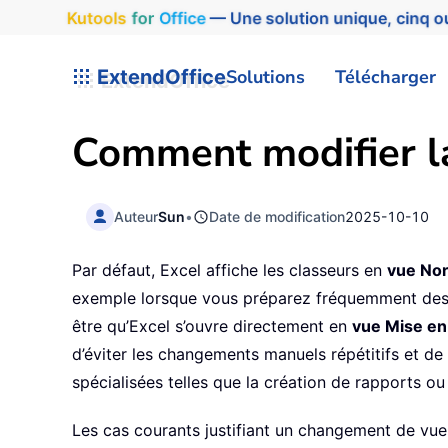
Kutools
for
Office
— Une solution unique, cinq ou
ExtendOffice
Solutions
Télécharger
Comment modifier la
Auteur
Sun
•
Date de modification
2025-10-10
Par défaut, Excel affiche les classeurs en
vue No
exemple lorsque vous préparez fréquemment des fi
être qu’Excel s’ouvre directement en
vue Mise en
d’éviter les changements manuels répétitifs et de
spécialisées telles que la création de rapports o
Les cas courants justifiant un changement de vue