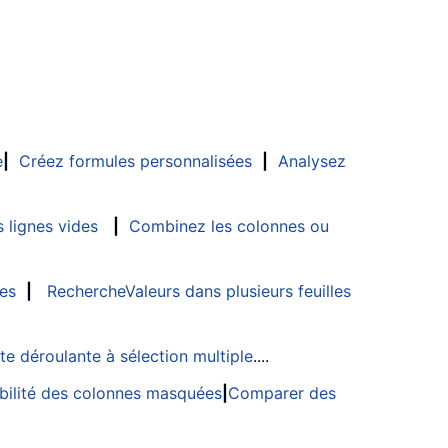
e
|
Créez formules personnalisées
|
Analysez
 lignes vides
|
Combinez les colonnes ou
les
|
RechercheValeurs dans plusieurs feuilles
ste déroulante à sélection multiple
....
sibilité des colonnes masquées
|
Comparer des