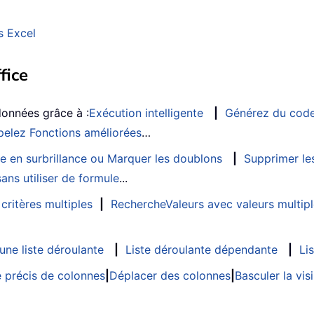
s Excel
fice
données grâce à :
Exécution intelligente
|
Générez du cod
elez Fonctions améliorées
…
e en surbrillance ou Marquer les doublons
|
Supprimer les
ans utiliser de formule
...
critères multiples
|
RechercheValeurs avec valeurs multip
ne liste déroulante
|
Liste déroulante dépendante
|
Li
 précis de colonnes
|
Déplacer des colonnes
|
Basculer la vi