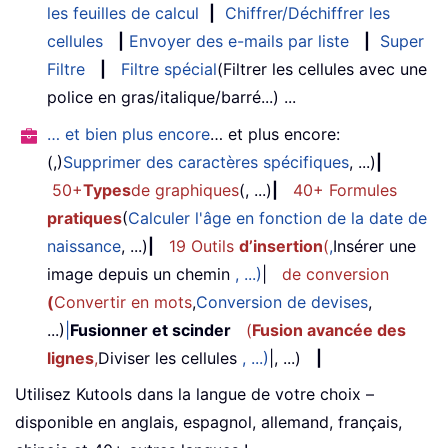
les feuilles de calcul
|
Chiffrer/Déchiffrer les
cellules
|
Envoyer des e-mails par liste
|
Super
Filtre
|
Filtre spécial
(Filtrer les cellules avec une
police en gras/italique/barré...) ...
… et bien plus encore
… et plus encore:
(,)
Supprimer des caractères spécifiques
, ...)
|
50+
Types
de graphiques
(, ...)
|
40+ Formules
pratiques
(
Calculer l'âge en fonction de la date de
naissance
, ...)
|
19 Outils
d’insertion
(
,
Insérer une
image depuis un chemin
, ...)
|
de conversion
(
Convertir en mots
,
Conversion de devises
,
...)
|
Fusionner et scinder
(
Fusion avancée des
lignes
,
Diviser les cellules
, ...)
|, ...)
|
Utilisez Kutools dans la langue de votre choix –
disponible en anglais, espagnol, allemand, français,