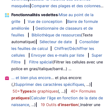
masquées
|
Comparer des plages et des colonnes
...
Fonctionnalités vedettes
:
Mise au point de la
grille
|
Vue de conception
|
Barre de formule
améliorée
|
Gestionnaire de classeurs et de
feuilles
|
Bibliothèque de ressources
(Texte
automatique)
|
Sélecteur de date
|
Consolider
les feuilles de calcul
|
Chiffrer/Déchiffrer les
cellules
|
Envoyer des e-mails par liste
|
Super
Filtre
|
Filtre spécial
(Filtrer les cellules avec une
police en gras/italique/barré...) ...
… et bien plus encore
… et plus encore:
(,)
Supprimer des caractères spécifiques
, ...)
|
50+
Types
de graphiques
(, ...)
|
40+ Formules
pratiques
(
Calculer l'âge en fonction de la date de
naissance
, ...)
|
19 Outils
d’insertion
(
,
Insérer une