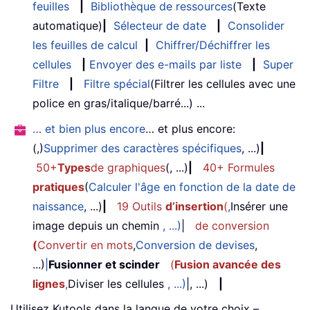
feuilles
|
Bibliothèque de ressources
(Texte
automatique)
|
Sélecteur de date
|
Consolider
les feuilles de calcul
|
Chiffrer/Déchiffrer les
cellules
|
Envoyer des e-mails par liste
|
Super
Filtre
|
Filtre spécial
(Filtrer les cellules avec une
police en gras/italique/barré...) ...
… et bien plus encore
… et plus encore:
(,)
Supprimer des caractères spécifiques
, ...)
|
50+
Types
de graphiques
(, ...)
|
40+ Formules
pratiques
(
Calculer l'âge en fonction de la date de
naissance
, ...)
|
19 Outils
d’insertion
(
,
Insérer une
image depuis un chemin
, ...)
|
de conversion
(
Convertir en mots
,
Conversion de devises
,
...)
|
Fusionner et scinder
(
Fusion avancée des
lignes
,
Diviser les cellules
, ...)
|, ...)
|
Utilisez Kutools dans la langue de votre choix –