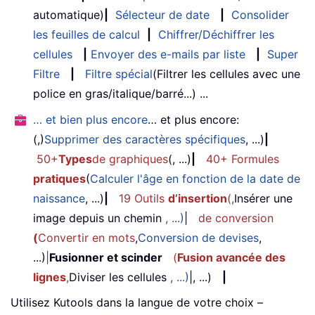
automatique)
|
Sélecteur de date
|
Consolider
les feuilles de calcul
|
Chiffrer/Déchiffrer les
cellules
|
Envoyer des e-mails par liste
|
Super
Filtre
|
Filtre spécial
(Filtrer les cellules avec une
police en gras/italique/barré...) ...
… et bien plus encore
… et plus encore:
(,)
Supprimer des caractères spécifiques
, ...)
|
50+
Types
de graphiques
(, ...)
|
40+ Formules
pratiques
(
Calculer l'âge en fonction de la date de
naissance
, ...)
|
19 Outils
d’insertion
(
,
Insérer une
image depuis un chemin
, ...)
|
de conversion
(
Convertir en mots
,
Conversion de devises
,
...)
|
Fusionner et scinder
(
Fusion avancée des
lignes
,
Diviser les cellules
, ...)
|, ...)
|
Utilisez Kutools dans la langue de votre choix –