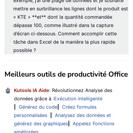
exemple, j’ai une plage de données et je souhaite
mettre en surbrillance les lignes dont le produit est
« KTE » **et** dont la quantité commandée
dépasse 100, comme illustré dans la capture
d’écran ci-dessous. Comment accomplir cette
tâche dans Excel de la manière la plus rapide
possible ?
Meilleurs outils de productivité Office
🤖
Kutools IA Aide
: Révolutionnez Analyse des
données grâce à :
Exécution intelligente
|
Générez du code
|
Créez formules
personnalisées
|
Analysez des données et
générez des graphiques
|
Appelez Fonctions
améliorées
…