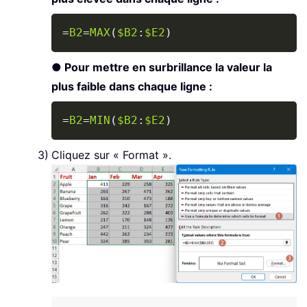
Copy
=
B2
=
MAX
(
$B2
:
$E2
)
● Pour mettre en surbrillance la valeur la
plus faible dans chaque ligne :
Copy
=
B2
=
MIN
(
$B2
:
$E2
)
Cliquez sur « Format ».