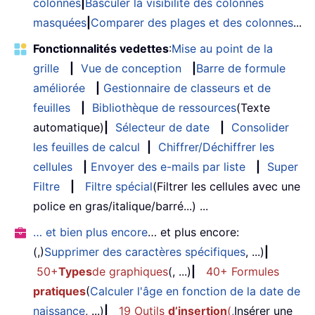
colonnes
|
Basculer la visibilité des colonnes
masquées
|
Comparer des plages et des colonnes
...
Fonctionnalités vedettes
:
Mise au point de la
grille
|
Vue de conception
|
Barre de formule
améliorée
|
Gestionnaire de classeurs et de
feuilles
|
Bibliothèque de ressources
(Texte
automatique)
|
Sélecteur de date
|
Consolider
les feuilles de calcul
|
Chiffrer/Déchiffrer les
cellules
|
Envoyer des e-mails par liste
|
Super
Filtre
|
Filtre spécial
(Filtrer les cellules avec une
police en gras/italique/barré...) ...
… et bien plus encore
… et plus encore:
(,)
Supprimer des caractères spécifiques
, ...)
|
50+
Types
de graphiques
(, ...)
|
40+ Formules
pratiques
(
Calculer l'âge en fonction de la date de
naissance
, ...)
|
19 Outils
d’insertion
(
,
Insérer une