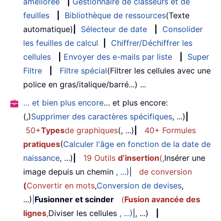
améliorée
|
Gestionnaire de classeurs et de
feuilles
|
Bibliothèque de ressources
(Texte
automatique)
|
Sélecteur de date
|
Consolider
les feuilles de calcul
|
Chiffrer/Déchiffrer les
cellules
|
Envoyer des e-mails par liste
|
Super
Filtre
|
Filtre spécial
(Filtrer les cellules avec une
police en gras/italique/barré...) ...
… et bien plus encore
… et plus encore:
(,)
Supprimer des caractères spécifiques
, ...)
|
50+
Types
de graphiques
(, ...)
|
40+ Formules
pratiques
(
Calculer l'âge en fonction de la date de
naissance
, ...)
|
19 Outils
d’insertion
(
,
Insérer une
image depuis un chemin
, ...)
|
de conversion
(
Convertir en mots
,
Conversion de devises
,
...)
|
Fusionner et scinder
(
Fusion avancée des
lignes
,
Diviser les cellules
, ...)
|, ...)
|