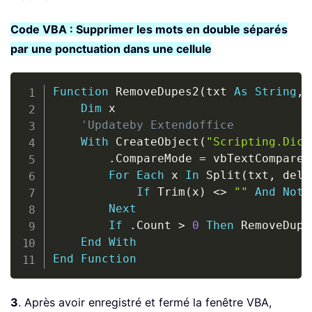
Code VBA : Supprimer les mots en double séparés
par une ponctuation dans une cellule
Copy
Function
 RemoveDupes2
(
txt 
As
String
,
Dim
 x

'Updateby Extendoffice
With
 CreateObject
(
"Scripting.Dict
.
CompareMode 
=
 vbTextCompare

For
Each
 x 
In
 Split
(
txt
,
 deli
If
 Trim
(
x
)
<
>
""
And
Not
Next
If
.
Count 
>
0
Then
 RemoveDupe
End
With
End
Function
3
. Après avoir enregistré et fermé la fenêtre VBA,