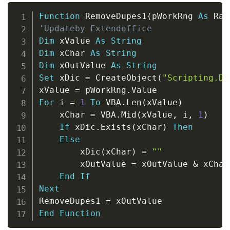
Copy
Function
 RemoveDupes1
(
pWorkRng 
As
 Ran
'Updateby Extendoffice
Dim
 xValue 
As
String
Dim
 xChar 
As
String
Dim
 xOutValue 
As
String
Set
 xDic 
=
 CreateObject
(
"Scripting.Di
xValue 
=
 pWorkRng
.
For
 i 
=
1
To
 VBA
.
Len
(
xValue
)
    xChar 
=
 VBA
.
Mid
(
xValue
,
 i
,
1
)
If
 xDic
.
Exists
(
xChar
)
Then
Else
        xDic
(
xChar
)
=
""
        xOutValue 
=
 xOutValue 
&
 xChar

End
If
Next
RemoveDupes1 
=
End
Function