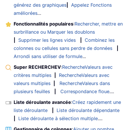
générez des graphiques
|
Appelez Fonctions
améliorées
…
Fonctionnalités populaires
:
Rechercher, mettre en
surbrillance ou Marquer les doublons
|
Supprimer les lignes vides
|
Combinez les
colonnes ou cellules sans perdre de données
|
Arrondi sans utiliser de formule
...
Super RECHERCHEV
:
RechercheValeurs avec
critères multiples
|
RechercheValeurs avec
valeurs multiples
|
RechercheValeurs dans
plusieurs feuilles
|
Correspondance floue
....
Liste déroulante avancée
:
Créez rapidement une
liste déroulante
|
Liste déroulante dépendante
|
Liste déroulante à sélection multiple
....
Gestionnaire de colonnes
:
Ajouter un nombre