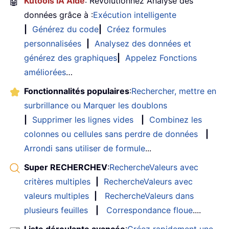
🤖
Kutools IA Aide
: Révolutionnez Analyse des
données grâce à :
Exécution intelligente
|
Générez du code
|
Créez formules
personnalisées
|
Analysez des données et
générez des graphiques
|
Appelez Fonctions
améliorées
…
Fonctionnalités populaires
:
Rechercher, mettre en
surbrillance ou Marquer les doublons
|
Supprimer les lignes vides
|
Combinez les
colonnes ou cellules sans perdre de données
|
Arrondi sans utiliser de formule
...
Super RECHERCHEV
:
RechercheValeurs avec
critères multiples
|
RechercheValeurs avec
valeurs multiples
|
RechercheValeurs dans
plusieurs feuilles
|
Correspondance floue
....