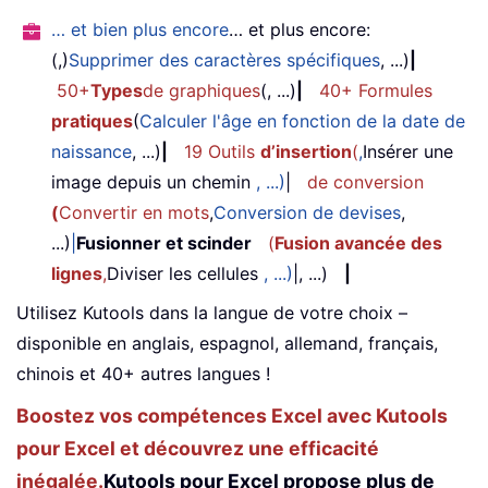
… et bien plus encore
… et plus encore:
(,)
Supprimer des caractères spécifiques
, ...)
|
50+
Types
de graphiques
(, ...)
|
40+ Formules
pratiques
(
Calculer l'âge en fonction de la date de
naissance
, ...)
|
19 Outils
d’insertion
(
,
Insérer une
image depuis un chemin
, ...)
|
de conversion
(
Convertir en mots
,
Conversion de devises
,
...)
|
Fusionner et scinder
(
Fusion avancée des
lignes
,
Diviser les cellules
, ...)
|, ...)
|
Utilisez Kutools dans la langue de votre choix –
disponible en anglais, espagnol, allemand, français,
chinois et 40+ autres langues !
Boostez vos compétences Excel avec Kutools
pour Excel et découvrez une efficacité
inégalée.
Kutools pour Excel propose plus de