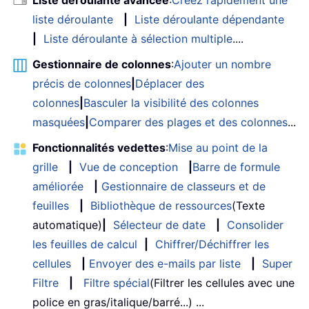
Liste déroulante avancée
:
Créez rapidement une
liste déroulante
|
Liste déroulante dépendante
|
Liste déroulante à sélection multiple
....
Gestionnaire de colonnes
:
Ajouter un nombre
précis de colonnes
|
Déplacer des
colonnes
|
Basculer la visibilité des colonnes
masquées
|
Comparer des plages et des colonnes
...
Fonctionnalités vedettes
:
Mise au point de la
grille
|
Vue de conception
|
Barre de formule
améliorée
|
Gestionnaire de classeurs et de
feuilles
|
Bibliothèque de ressources
(Texte
automatique)
|
Sélecteur de date
|
Consolider
les feuilles de calcul
|
Chiffrer/Déchiffrer les
cellules
|
Envoyer des e-mails par liste
|
Super
Filtre
|
Filtre spécial
(Filtrer les cellules avec une
police en gras/italique/barré...) ...