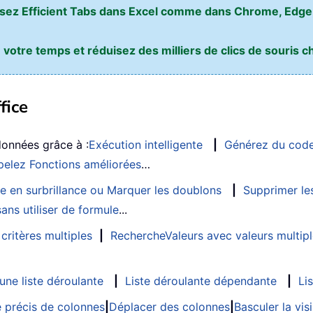
ilisez Efficient Tabs dans Excel comme dans Chrome, Edge,
otre temps et réduisez des milliers de clics de souris ch
fice
données grâce à :
Exécution intelligente
|
Générez du cod
elez Fonctions améliorées
…
e en surbrillance ou Marquer les doublons
|
Supprimer les
ans utiliser de formule
...
critères multiples
|
RechercheValeurs avec valeurs multip
ne liste déroulante
|
Liste déroulante dépendante
|
Li
 précis de colonnes
|
Déplacer des colonnes
|
Basculer la vi