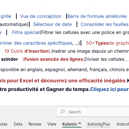
grille
|
Vue de conception
|
Barre de formule améliorée
 automatique)
|
Sélecteur de date
|
Consolider les feuilles
e
|
Filtre spécial
(Filtrer les cellules avec une police en gras
rimer des caractères spécifiques
, ...)
|
50+
Types
de graph
19 Outils
d’insertion
(
,
Insérer une image depuis un chemi
 scinder
(
Fusion avancée des lignes
,
Diviser les cellules
, 
isponible en anglais, espagnol, allemand, français, chinois 
s pour Excel et découvrez une efficacité inégalée.
tre productivité et Gagner du temps.
Cliquez ici pour