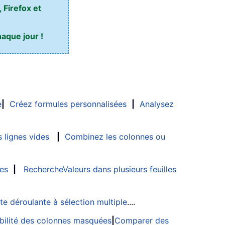
 Firefox et
aque jour !
e
|
Créez formules personnalisées
|
Analysez
 lignes vides
|
Combinez les colonnes ou
les
|
RechercheValeurs dans plusieurs feuilles
ste déroulante à sélection multiple
....
sibilité des colonnes masquées
|
Comparer des