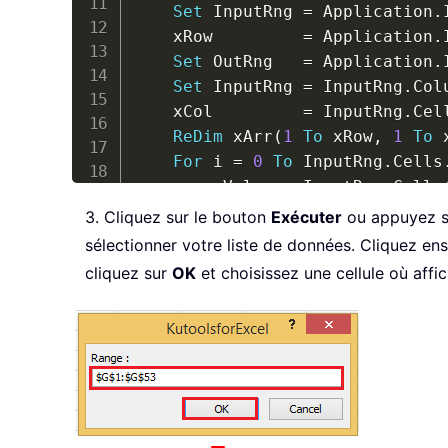
Set
 InputRng 
=
 Application
.
	xRow         
=
 Application
.
Set
 OutRng   
=
 Application
.
Set
 InputRng 
=
 InputRng
.
Col
	xCol         
=
 InputRng
.
Cel
ReDim
 xArr
(
1
To
 xRow
,
1
To
 
For
 i 
=
0
To
 InputRng
.
Cells
		xValue 
=
 InputRng
.
Cells
		iRow 
=
 i 
Mod
 xRow

3. Cliquez sur le bouton
Exécuter
ou appuyez s
		iCol 
=
 VBA
.
Int
(
i 
/
 xRow
sélectionner votre liste de données. Cliquez en
		xArr
(
iRow 
+
1
,
 iCol 
+
1
cliquez sur
OK
et choisissez une cellule où affic
Next
	OutRng
.
Resize
(
UBound
(
xArr
,
End
Sub