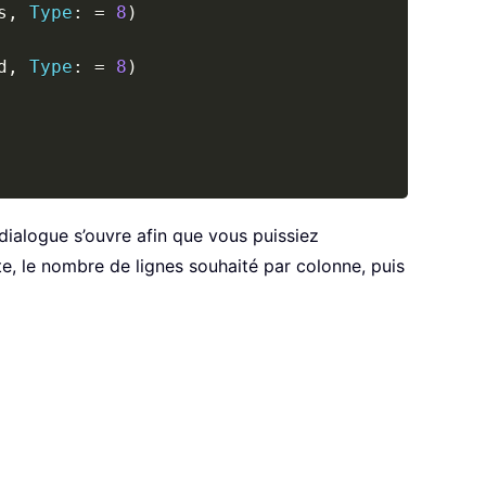
s
,
Type
:
=
8
)
d
,
Type
:
=
8
)
ialogue s’ouvre afin que vous puissiez
te, le nombre de lignes souhaité par colonne, puis