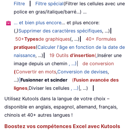
Filtre
|
Filtre spécial
(Filtrer les cellules avec une
police en gras/italique/barré...) ...
… et bien plus encore
… et plus encore:
(,)
Supprimer des caractères spécifiques
, ...)
|
50+
Types
de graphiques
(, ...)
|
40+ Formules
pratiques
(
Calculer l'âge en fonction de la date de
naissance
, ...)
|
19 Outils
d’insertion
(
,
Insérer une
image depuis un chemin
, ...)
|
de conversion
(
Convertir en mots
,
Conversion de devises
,
...)
|
Fusionner et scinder
(
Fusion avancée des
lignes
,
Diviser les cellules
, ...)
|, ...)
|
Utilisez Kutools dans la langue de votre choix –
disponible en anglais, espagnol, allemand, français,
chinois et 40+ autres langues !
Boostez vos compétences Excel avec Kutools