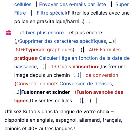
cellules
|
Envoyer des e-mails par liste
|
Super
Filtre
|
Filtre spécial
(Filtrer les cellules avec une
police en gras/italique/barré...) ...
… et bien plus encore
… et plus encore:
(,)
Supprimer des caractères spécifiques
, ...)
|
50+
Types
de graphiques
(, ...)
|
40+ Formules
pratiques
(
Calculer l'âge en fonction de la date de
naissance
, ...)
|
19 Outils
d’insertion
(
,
Insérer une
image depuis un chemin
, ...)
|
de conversion
(
Convertir en mots
,
Conversion de devises
,
...)
|
Fusionner et scinder
(
Fusion avancée des
lignes
,
Diviser les cellules
, ...)
|, ...)
|
Utilisez Kutools dans la langue de votre choix –
disponible en anglais, espagnol, allemand, français,
chinois et 40+ autres langues !