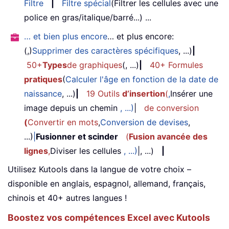
Filtre
|
Filtre spécial
(Filtrer les cellules avec une
police en gras/italique/barré...) ...
… et bien plus encore
… et plus encore:
(,)
Supprimer des caractères spécifiques
, ...)
|
50+
Types
de graphiques
(, ...)
|
40+ Formules
pratiques
(
Calculer l'âge en fonction de la date de
naissance
, ...)
|
19 Outils
d’insertion
(
,
Insérer une
image depuis un chemin
, ...)
|
de conversion
(
Convertir en mots
,
Conversion de devises
,
...)
|
Fusionner et scinder
(
Fusion avancée des
lignes
,
Diviser les cellules
, ...)
|, ...)
|
Utilisez Kutools dans la langue de votre choix –
disponible en anglais, espagnol, allemand, français,
chinois et 40+ autres langues !
Boostez vos compétences Excel avec Kutools