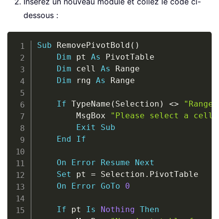
Insérez un nouveau module et collez le code ci-
dessous :
Copy
Sub
 RemovePivotBold
(
)
Dim
 pt 
As
 PivotTable

Dim
 cell 
As
 Range

Dim
 rng 
As
 Range

If
 TypeName
(
Selection
)
<
>
"Range"
        MsgBox 
"Please select a cell 
Exit
Sub
End
If
On
Error
Resume
Next
Set
 pt 
=
 Selection
.
PivotTable

On
Error
GoTo
0
If
 pt 
Is
Nothing
Then