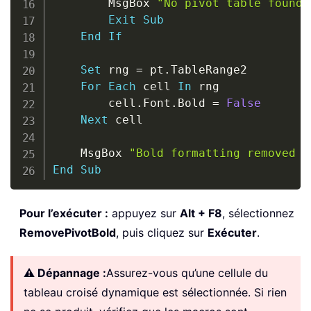
        MsgBox 
"No pivot table found 
Exit
Sub
End
If
Set
 rng 
=
 pt
.
TableRange2

For
Each
 cell 
In
 rng

        cell
.
Font
.
Bold 
=
False
Next
 cell

    MsgBox 
"Bold formatting removed f
End
Sub
Pour l’exécuter :
appuyez sur
Alt + F8
, sélectionnez
RemovePivotBold
, puis cliquez sur
Exécuter
.
⚠️ Dépannage :
Assurez-vous qu’une cellule du
tableau croisé dynamique est sélectionnée. Si rien