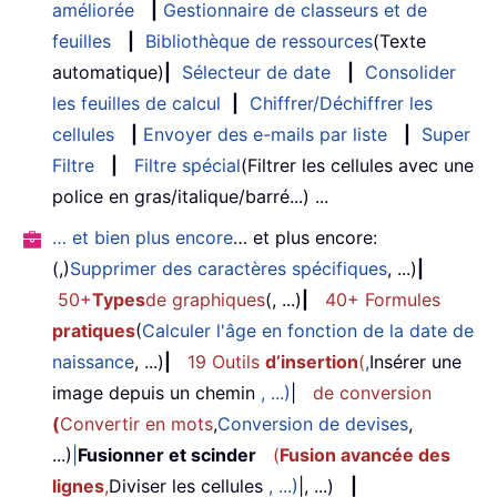
améliorée
|
Gestionnaire de classeurs et de
feuilles
|
Bibliothèque de ressources
(Texte
automatique)
|
Sélecteur de date
|
Consolider
les feuilles de calcul
|
Chiffrer/Déchiffrer les
cellules
|
Envoyer des e-mails par liste
|
Super
Filtre
|
Filtre spécial
(Filtrer les cellules avec une
police en gras/italique/barré...) ...
… et bien plus encore
… et plus encore:
(,)
Supprimer des caractères spécifiques
, ...)
|
50+
Types
de graphiques
(, ...)
|
40+ Formules
pratiques
(
Calculer l'âge en fonction de la date de
naissance
, ...)
|
19 Outils
d’insertion
(
,
Insérer une
image depuis un chemin
, ...)
|
de conversion
(
Convertir en mots
,
Conversion de devises
,
...)
|
Fusionner et scinder
(
Fusion avancée des
lignes
,
Diviser les cellules
, ...)
|, ...)
|