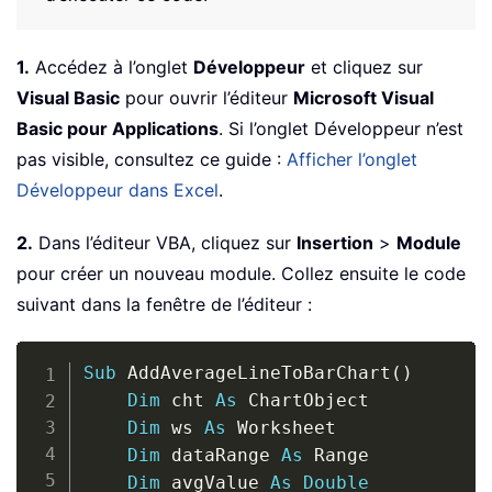
1.
Accédez à l’onglet
Développeur
et cliquez sur
Visual Basic
pour ouvrir l’éditeur
Microsoft Visual
Basic pour Applications
. Si l’onglet Développeur n’est
pas visible, consultez ce guide :
Afficher l’onglet
Développeur dans Excel
.
2.
Dans l’éditeur VBA, cliquez sur
Insertion
>
Module
pour créer un nouveau module. Collez ensuite le code
suivant dans la fenêtre de l’éditeur :
Copy
Sub
 AddAverageLineToBarChart
(
)
Dim
 cht 
As
 ChartObject

Dim
 ws 
As
 Worksheet

Dim
 dataRange 
As
 Range

Dim
 avgValue 
As
Double