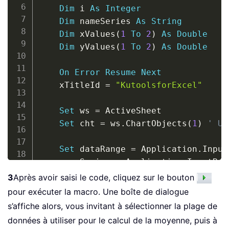
Dim
 i 
As
Integer
Dim
 nameSeries 
As
String
Dim
 xValues
(
1
To
2
)
As
Double
Dim
 yValues
(
1
To
2
)
As
Double
On
Error
Resume
Next
    xTitleId 
=
"KutoolsforExcel"
Set
 ws 
=
 ActiveSheet

Set
 cht 
=
 ws
.
ChartObjects
(
1
)
' Us
Set
 dataRange 
=
 Application
.
Input
    nameSeries 
=
 Application
.
InputBox
3
Après avoir saisi le code, cliquez sur le bouton
    avgValue 
=
 Application
.
WorksheetF
pour exécuter la macro. Une boîte de dialogue
s’affiche alors, vous invitant à sélectionner la plage de
    xValues
(
1
)
=
 avgValue

données à utiliser pour le calcul de la moyenne, puis à
    xValues
(
2
)
=
 avgValue
