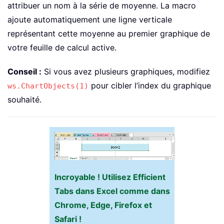
attribuer un nom à la série de moyenne. La macro
    yValues
(
1
)
=
0
ajoute automatiquement une ligne verticale
    yValues
(
2
)
=
1
représentant cette moyenne au premier graphique de
With
 cht
.
Chart

votre feuille de calcul active.
.
SeriesCollection
.
NewSeries

Conseil :
Si vous avez plusieurs graphiques, modifiez
With
.
SeriesCollection
(
.
Serie
.
Name 
=
 nameSeries

pour cibler l’index du graphique
ws.ChartObjects(1)
.
XValues 
=
 xValues

souhaité.
.
Values 
=
 yValues

.
ChartType 
=
 xlXYScatterL
.
AxisGroup 
=
1
End
With
End
With
End
Sub
Incroyable ! Utilisez Efficient
Tabs dans Excel comme dans
Chrome, Edge, Firefox et
Safari !