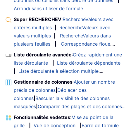
colonnes ou cellules sans perdre de données
|
Arrondi sans utiliser de formule
...
Super RECHERCHEV
:
RechercheValeurs avec
critères multiples
|
RechercheValeurs avec
valeurs multiples
|
RechercheValeurs dans
plusieurs feuilles
|
Correspondance floue
....
Liste déroulante avancée
:
Créez rapidement une
liste déroulante
|
Liste déroulante dépendante
|
Liste déroulante à sélection multiple
....
Gestionnaire de colonnes
:
Ajouter un nombre
précis de colonnes
|
Déplacer des
colonnes
|
Basculer la visibilité des colonnes
masquées
|
Comparer des plages et des colonnes
...
Fonctionnalités vedettes
:
Mise au point de la
grille
|
Vue de conception
|
Barre de formule