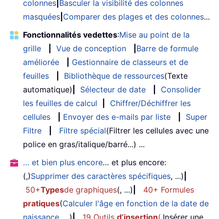
colonnes
|
Basculer la visibilité des colonnes
masquées
|
Comparer des plages et des colonnes
...
Fonctionnalités vedettes
:
Mise au point de la
grille
|
Vue de conception
|
Barre de formule
améliorée
|
Gestionnaire de classeurs et de
feuilles
|
Bibliothèque de ressources
(Texte
automatique)
|
Sélecteur de date
|
Consolider
les feuilles de calcul
|
Chiffrer/Déchiffrer les
cellules
|
Envoyer des e-mails par liste
|
Super
Filtre
|
Filtre spécial
(Filtrer les cellules avec une
police en gras/italique/barré...) ...
… et bien plus encore
… et plus encore:
(,)
Supprimer des caractères spécifiques
, ...)
|
50+
Types
de graphiques
(, ...)
|
40+ Formules
pratiques
(
Calculer l'âge en fonction de la date de
naissance
, ...)
|
19 Outils
d’insertion
(
,
Insérer une