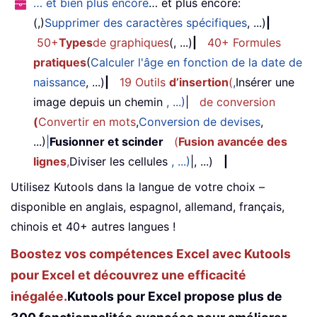
… et bien plus encore
… et plus encore:
(,)
Supprimer des caractères spécifiques
, ...)
|
50+
Types
de graphiques
(, ...)
|
40+ Formules
pratiques
(
Calculer l'âge en fonction de la date de
naissance
, ...)
|
19 Outils
d’insertion
(
,
Insérer une
image depuis un chemin
, ...)
|
de conversion
(
Convertir en mots
,
Conversion de devises
,
...)
|
Fusionner et scinder
(
Fusion avancée des
lignes
,
Diviser les cellules
, ...)
|, ...)
|
Utilisez Kutools dans la langue de votre choix –
disponible en anglais, espagnol, allemand, français,
chinois et 40+ autres langues !
Boostez vos compétences Excel avec Kutools
pour Excel et découvrez une efficacité
inégalée.
Kutools pour Excel propose plus de