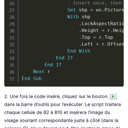
' Insert once, then p
Set
 shp 
=
 ws
.
Pictures
With
 shp

.
LockAspectRatio 
.
Height 
=
 r
.
Height
.
Top 
=
 r
.
Top

.
Left 
=
 r
.
Offset
(
End
With
End
If
End
If
Next
End
Sub
2. Une fois le code inséré, cliquez sur le bouton
dans la barre d’outils pour l’exécuter. Le script traitera
chaque cellule de B2 à B10 et insérera l’image du
visage souriant correspondante juste à côté (dans la