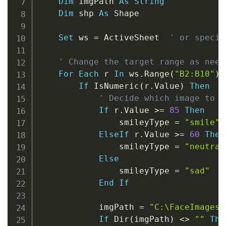
Dim
 imgPath 
As
String
Dim
 shp 
As
 Shape

Set
 ws 
=
 ActiveSheet  
' or specif
' Change the target range as need
For
Each
 r 
In
 ws
.
Range
(
"B2:B10"
)
If
 IsNumeric
(
r
.
Value
)
Then
' Decide which image to u
If
 r
.
Value 
>
=
85
Then
                smileyType 
=
"smile"
ElseIf
 r
.
Value 
>
=
60
Then
                smileyType 
=
"neutral
Else
                smileyType 
=
"sad"
End
If
            imgPath 
=
"C:\FaceImages\
If
 Dir
(
imgPath
)
<
>
""
The