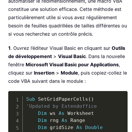
automatiser le redimensionnement, une macro VBA
constitue une solution efficace. Cette méthode est
particulièrement utile si vous avez régulièrement
besoin de feuilles quadrillées de tailles différentes ou
si vous recherchez un contrôle précis.
1
. Ouvrez l’éditeur Visual Basic en cliquant sur
Outils
de développement
>
Visual Basic
. Dans la nouvelle
fenêtre
Microsoft Visual Basic pour Applications
,
cliquez sur
Insertion
>
Module
, puis copiez-collez le
code VBA suivant dans le module :
Copy
Sub
 SetGridPaperCells
(
)
'Updated by Extendoffice
Dim
 ws 
As
 Worksheet

Dim
 rng 
As
 Range

Dim
 gridSize 
As
Double