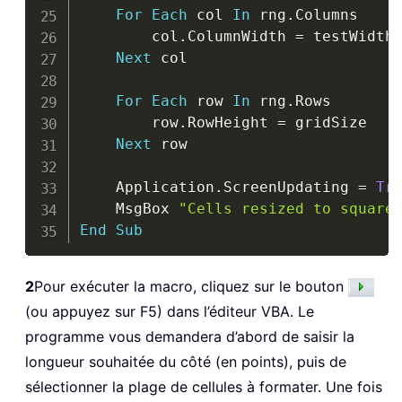
For
Each
 col 
In
 rng
.
Columns

        col
.
ColumnWidth 
=
 testWidth

Next
 col

For
Each
 row 
In
 rng
.
Rows

        row
.
RowHeight 
=
 gridSize

Next
 row

    Application
.
ScreenUpdating 
=
Tr
    MsgBox 
"Cells resized to square
End
Sub
2
Pour exécuter la macro, cliquez sur le bouton
(ou appuyez sur F5) dans l’éditeur VBA. Le
programme vous demandera d’abord de saisir la
longueur souhaitée du côté (en points), puis de
sélectionner la plage de cellules à formater. Une fois