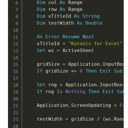
Dim
 col 
As
 Range

Dim
 row 
As
 Range

Dim
 xTitleId 
As
String
Dim
 testWidth 
As
Double
On
Error
Resume
Next
    xTitleId 
=
"Kutools for Excel"
Set
 ws 
=
 ActiveSheet

    gridSize 
=
 Application
.
InputBox
If
 gridSize 
<
=
0
Then
Exit
Sub
Set
 rng 
=
 Application
.
InputBox
(
If
 rng 
Is
Nothing
Then
Exit
Sub
    Application
.
ScreenUpdating 
=
Fa
    testWidth 
=
 gridSize 
/
(
ws
.
Rang