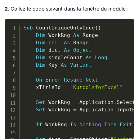
2
. Collez le code suivant dans la fenêtre du module :
Copy
Sub
 CountUniqueOnlyOnce
(
)
Dim
 WorkRng 
As
 Range

Dim
 cell 
As
 Range

Dim
 dict 
As
Object
Dim
 singleCount 
As
Long
Dim
 Key 
As
Variant
On
Error
Resume
Next
    xTitleId 
=
"KutoolsforExcel"
Set
 WorkRng 
=
 Application
.
Selectio
Set
 WorkRng 
=
 Application
.
InputBo
If
 WorkRng 
Is
Nothing
Then
Exit
S