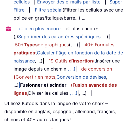
cellules
|
Envoyer des e-mails par liste
|
Super
Filtre
|
Filtre spécial
(Filtrer les cellules avec une
police en gras/italique/barré...) ...
… et bien plus encore
… et plus encore:
(,)
Supprimer des caractères spécifiques
, ...)
|
50+
Types
de graphiques
(, ...)
|
40+ Formules
pratiques
(
Calculer l'âge en fonction de la date de
naissance
, ...)
|
19 Outils
d’insertion
(
,
Insérer une
image depuis un chemin
, ...)
|
de conversion
(
Convertir en mots
,
Conversion de devises
,
...)
|
Fusionner et scinder
(
Fusion avancée des
lignes
,
Diviser les cellules
, ...)
|, ...)
|
Utilisez Kutools dans la langue de votre choix –
disponible en anglais, espagnol, allemand, français,
chinois et 40+ autres langues !