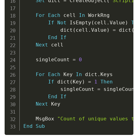
Set
 dict 
=
 CreateObject
(
"Scriptin
For
Each
 cell 
In
 WorkRng

If
Not
 IsEmpty
(
cell
.
Value
)
Th
            dict
(
cell
.
Value
)
=
 dict
(
c
End
If
Next
 cell

    singleCount 
=
0
For
Each
 Key 
In
 dict
.
Keys

If
 dict
(
Key
)
=
1
Then
            singleCount 
=
 singleCount
End
If
Next
 Key

    MsgBox 
"Count of unique values th
End
Sub