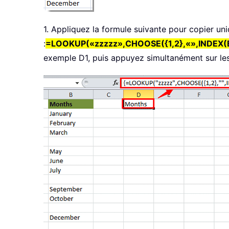
1. Appliquez la formule suivante pour copier uni
:
=LOOKUP(«zzzzz»,CHOOSE({1,2},«»,INDEX(
exemple D1, puis appuyez simultanément sur l