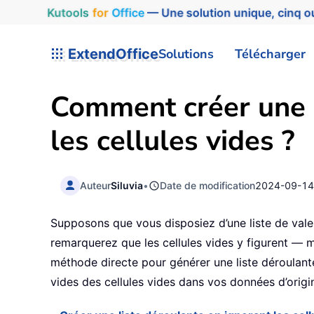
Kutools
for
Office
— Une solution unique, cinq ou
ExtendOffice
Solutions
Télécharger
Comment créer une l
les cellules vides ?
Auteur
Siluvia
•
Date de modification
2024-09-1
Supposons que vous disposiez d’une liste de valeur
remarquerez que les cellules vides y figurent — mêm
méthode directe pour générer une liste déroulante
vides des cellules vides dans vos données d’origin