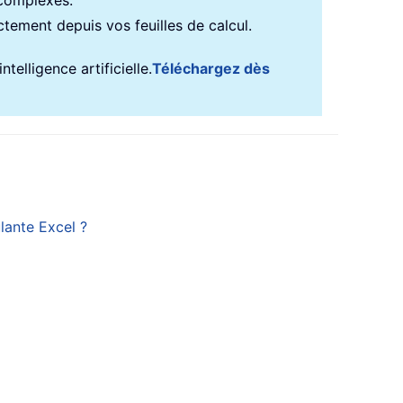
 complexes.
ectement depuis vos feuilles de calcul.
telligence artificielle.
Téléchargez dès
lante Excel ?