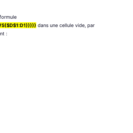
 formule
S($D$1:D1)))))
dans une cellule vide, par
nt :