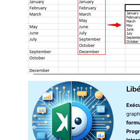
Lib
Exécu
graph
formu
Prog