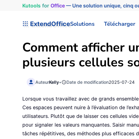
Kutools
for
Office
— Une solution unique, cinq ou
ExtendOffice
Solutions
Télécharger
Comment afficher u
plusieurs cellules s
Auteur
Kelly
•
Date de modification
2025-07-24
Lorsque vous travaillez avec de grands ensembles 
Ces espaces peuvent nuire à l’évaluation de l’exh
utilisateurs. Plutôt que de laisser ces cellules 
pour signaler les valeurs manquantes. Saisir manu
tâches répétitives, des méthodes plus efficaces 