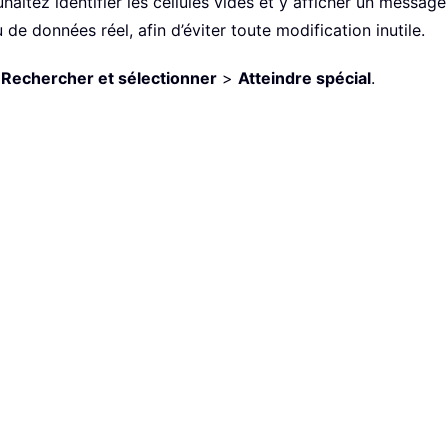
haitez identifier les cellules vides et y afficher un messag
e données réel, afin d’éviter toute modification inutile.
r
Rechercher et sélectionner
>
Atteindre spécial
.