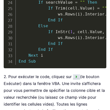
If
 searchValue 
=
""
Then
If
 Trim
(
cell
.
Value
)
=
""
                ws
.
Rows
(
i
)
.
Interior
.
C
End
If
Else
If
 InStr
(
1
,
 cell
.
Value
,
 s
                ws
.
Rows
(
i
)
.
Interior
.
C
End
If
End
If
Next
End
Sub
2. Pour exécuter le code, cliquez sur
(le bouton
Exécuter) dans la fenêtre VBA. Une invite s’affichera
pour vous permettre de spécifier la colonne cible et la
valeur recherchée (ou laissez ce champ vide pour
identifier les cellules vides). Toutes les lignes