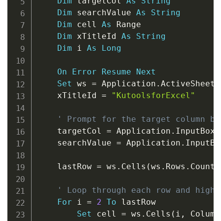
Dim
 targetCol 
As
String
Dim
 searchValue 
As
String
Dim
 cell 
As
 Range

Dim
 xTitleId 
As
String
Dim
 i 
As
Long
On
Error
Resume
Next
Set
 ws 
=
 Application
.
ActiveSheet

    xTitleId 
=
"KutoolsforExcel"
' Prompt for the target column by
    targetCol 
=
 Application
.
InputBox
(
    searchValue 
=
 Application
.
InputBo
    lastRow 
=
 ws
.
Cells
(
ws
.
Rows
.
Count
,
' Loop through each row and highl
For
 i 
=
2
To
 lastRow

Set
 cell 
=
 ws
.
Cells
(
i
,
 Column