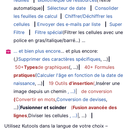
feuilles
|
Bibliothèque de ressources
(Texte
automatique)
|
Sélecteur de date
|
Consolider
les feuilles de calcul
|
Chiffrer/Déchiffrer les
cellules
|
Envoyer des e-mails par liste
|
Super
Filtre
|
Filtre spécial
(Filtrer les cellules avec une
police en gras/italique/barré...) ...
… et bien plus encore
… et plus encore:
(,)
Supprimer des caractères spécifiques
, ...)
|
50+
Types
de graphiques
(, ...)
|
40+ Formules
pratiques
(
Calculer l'âge en fonction de la date de
naissance
, ...)
|
19 Outils
d’insertion
(
,
Insérer une
image depuis un chemin
, ...)
|
de conversion
(
Convertir en mots
,
Conversion de devises
,
...)
|
Fusionner et scinder
(
Fusion avancée des
lignes
,
Diviser les cellules
, ...)
|, ...)
|
Utilisez Kutools dans la langue de votre choix –