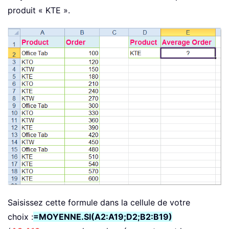
produit « KTE ».
Saisissez cette formule dans la cellule de votre
choix :
=MOYENNE.SI(A2:A19;D2;B2:B19)