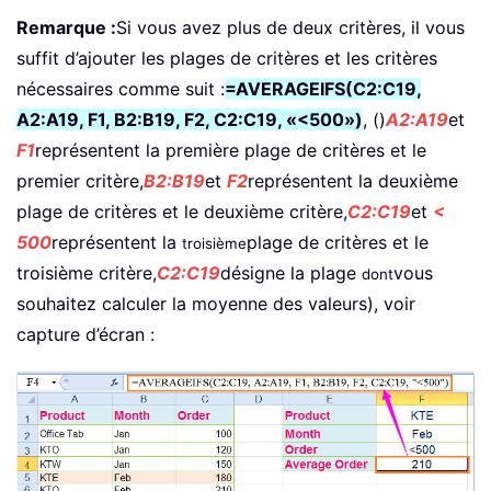
Remarque :
Si vous avez plus de deux critères, il vous
suffit d’ajouter les plages de critères et les critères
nécessaires comme suit :
=AVERAGEIFS(C2:C19,
A2:A19, F1, B2:B19, F2, C2:C19, «<500»)
, ()
A2:A19
et
F1
représentent la première plage de critères et le
premier critère,
B2:B19
et
F2
représentent la deuxième
plage de critères et le deuxième critère,
C2:C19
et
<
500
représentent la
plage de critères et le
troisième
troisième critère,
C2:C19
désigne la plage
vous
dont
souhaitez calculer la moyenne des valeurs), voir
capture d’écran :