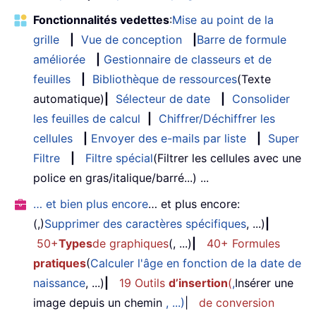
Fonctionnalités vedettes
:
Mise au point de la
grille
|
Vue de conception
|
Barre de formule
améliorée
|
Gestionnaire de classeurs et de
feuilles
|
Bibliothèque de ressources
(Texte
automatique)
|
Sélecteur de date
|
Consolider
les feuilles de calcul
|
Chiffrer/Déchiffrer les
cellules
|
Envoyer des e-mails par liste
|
Super
Filtre
|
Filtre spécial
(Filtrer les cellules avec une
police en gras/italique/barré...) ...
… et bien plus encore
… et plus encore:
(,)
Supprimer des caractères spécifiques
, ...)
|
50+
Types
de graphiques
(, ...)
|
40+ Formules
pratiques
(
Calculer l'âge en fonction de la date de
naissance
, ...)
|
19 Outils
d’insertion
(
,
Insérer une
image depuis un chemin
, ...)
|
de conversion