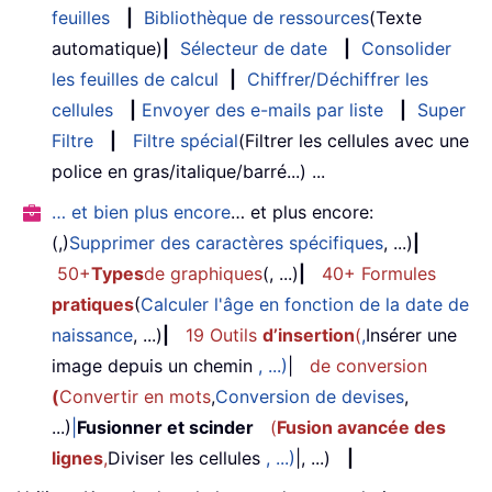
feuilles
|
Bibliothèque de ressources
(Texte
automatique)
|
Sélecteur de date
|
Consolider
les feuilles de calcul
|
Chiffrer/Déchiffrer les
cellules
|
Envoyer des e-mails par liste
|
Super
Filtre
|
Filtre spécial
(Filtrer les cellules avec une
police en gras/italique/barré...) ...
… et bien plus encore
… et plus encore:
(,)
Supprimer des caractères spécifiques
, ...)
|
50+
Types
de graphiques
(, ...)
|
40+ Formules
pratiques
(
Calculer l'âge en fonction de la date de
naissance
, ...)
|
19 Outils
d’insertion
(
,
Insérer une
image depuis un chemin
, ...)
|
de conversion
(
Convertir en mots
,
Conversion de devises
,
...)
|
Fusionner et scinder
(
Fusion avancée des
lignes
,
Diviser les cellules
, ...)
|, ...)
|