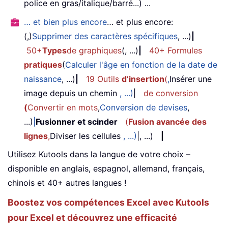
police en gras/italique/barré...) ...
… et bien plus encore
… et plus encore:
(,)
Supprimer des caractères spécifiques
, ...)
|
50+
Types
de graphiques
(, ...)
|
40+ Formules
pratiques
(
Calculer l'âge en fonction de la date de
naissance
, ...)
|
19 Outils
d’insertion
(
,
Insérer une
image depuis un chemin
, ...)
|
de conversion
(
Convertir en mots
,
Conversion de devises
,
...)
|
Fusionner et scinder
(
Fusion avancée des
lignes
,
Diviser les cellules
, ...)
|, ...)
|
Utilisez Kutools dans la langue de votre choix –
disponible en anglais, espagnol, allemand, français,
chinois et 40+ autres langues !
Boostez vos compétences Excel avec Kutools
pour Excel et découvrez une efficacité