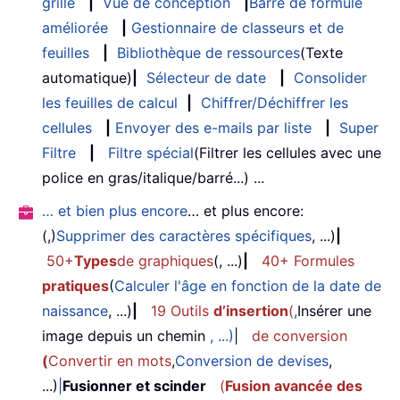
grille
|
Vue de conception
|
Barre de formule
améliorée
|
Gestionnaire de classeurs et de
feuilles
|
Bibliothèque de ressources
(Texte
automatique)
|
Sélecteur de date
|
Consolider
les feuilles de calcul
|
Chiffrer/Déchiffrer les
cellules
|
Envoyer des e-mails par liste
|
Super
Filtre
|
Filtre spécial
(Filtrer les cellules avec une
police en gras/italique/barré...) ...
… et bien plus encore
… et plus encore:
(,)
Supprimer des caractères spécifiques
, ...)
|
50+
Types
de graphiques
(, ...)
|
40+ Formules
pratiques
(
Calculer l'âge en fonction de la date de
naissance
, ...)
|
19 Outils
d’insertion
(
,
Insérer une
image depuis un chemin
, ...)
|
de conversion
(
Convertir en mots
,
Conversion de devises
,
...)
|
Fusionner et scinder
(
Fusion avancée des