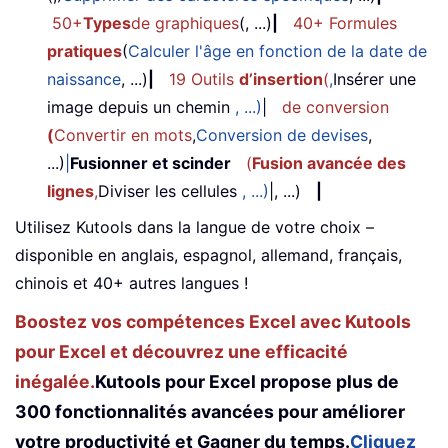
50+
Types
de graphiques
(, ...)
|
40+ Formules
pratiques
(
Calculer l'âge en fonction de la date de
naissance
, ...)
|
19 Outils
d’insertion
(
,
Insérer une
image depuis un chemin
, ...)
|
de conversion
(
Convertir en mots
,
Conversion de devises
,
...)
|
Fusionner et scinder
(
Fusion avancée des
lignes
,
Diviser les cellules
, ...)
|, ...)
|
Utilisez Kutools dans la langue de votre choix –
disponible en anglais, espagnol, allemand, français,
chinois et 40+ autres langues !
Boostez vos compétences Excel avec Kutools
pour Excel et découvrez une efficacité
inégalée.
Kutools pour Excel propose plus de
300 fonctionnalités avancées pour améliorer
votre productivité et Gagner du temps.
Cliquez